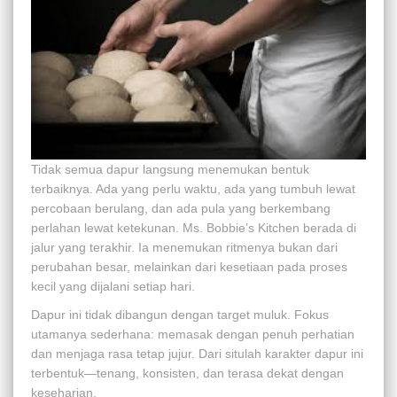
Tidak semua dapur langsung menemukan bentuk
terbaiknya. Ada yang perlu waktu, ada yang tumbuh lewat
percobaan berulang, dan ada pula yang berkembang
perlahan lewat ketekunan. Ms. Bobbie’s Kitchen berada di
jalur yang terakhir. Ia menemukan ritmenya bukan dari
perubahan besar, melainkan dari kesetiaan pada proses
kecil yang dijalani setiap hari.
Dapur ini tidak dibangun dengan target muluk. Fokus
utamanya sederhana: memasak dengan penuh perhatian
dan menjaga rasa tetap jujur. Dari situlah karakter dapur ini
terbentuk—tenang, konsisten, dan terasa dekat dengan
keseharian.