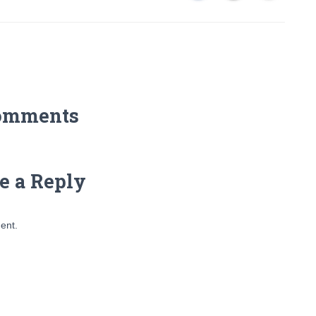
omments
e a Reply
ent.