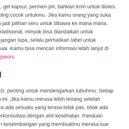
l kapsul, permen jeli, bahkan krim untuk dioles.
ling cocok untukmu. Jika kamu orang yang suka
a jadi pilihan seru untuk dibawa ke mana-mana.
tradisional, minyak bisa diandalkan untuk
 jangan lupa, selalu perhatikan label untuk
i. Kamu bisa mencari informasi lebih lanjut di
mpworx
.
u
BD, penting untuk mendengarkan tubuhmu. Setiap
ini. Jika kamu merasa lebih tenang setelah
ka ada sesuatu yang terasa tidak pas, tidak ada
erkonsultasi dengan ahli kesehatan. Panduan
an keseimbangan yang membuatmu merasa luar