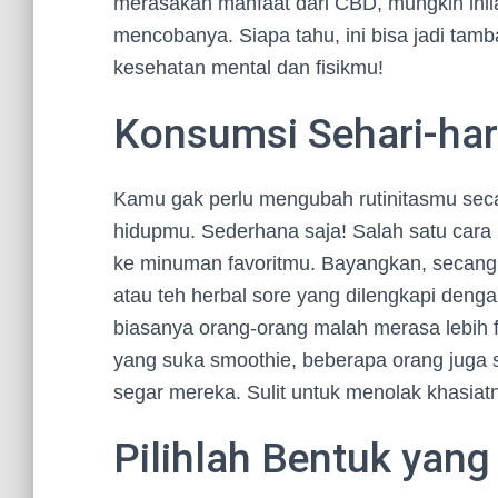
merasakan manfaat dari CBD, mungkin ini
mencobanya. Siapa tahu, ini bisa jadi ta
kesehatan mental dan fisikmu!
Konsumsi Sehari-har
Kamu gak perlu mengubah rutinitasmu sec
hidupmu. Sederhana saja! Salah satu ca
ke minuman favoritmu. Bayangkan, secang
atau teh herbal sore yang dilengkapi deng
biasanya orang-orang malah merasa lebih 
yang suka smoothie, beberapa orang jug
segar mereka. Sulit untuk menolak khasiatn
Pilihlah Bentuk ya