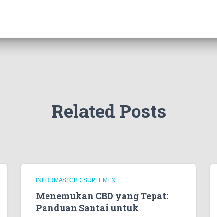
Related Posts
INFORMASI CBD SUPLEMEN
Menemukan CBD yang Tepat:
Panduan Santai untuk