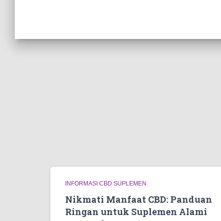
INFORMASI CBD SUPLEMEN
Nikmati Manfaat CBD: Panduan
Ringan untuk Suplemen Alami