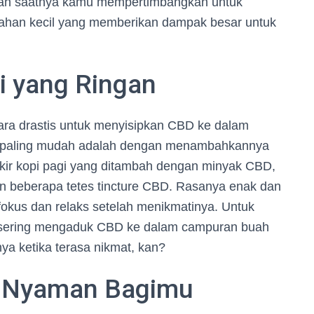
lah saatnya kamu mempertimbangkan untuk
mbahan kecil yang memberikan dampak besar untuk
i yang Ringan
ara drastis untuk menyisipkan CBD ke dalam
ra paling mudah adalah dengan menambahkannya
kir kopi pagi yang ditambah dengan minyak CBD,
an beberapa tetes tincture CBD. Rasanya enak dan
fokus dan relaks setelah menikmatinya. Untuk
a sering mengaduk CBD ke dalam campuran buah
ya ketika terasa nikmat, kan?
ng Nyaman Bagimu