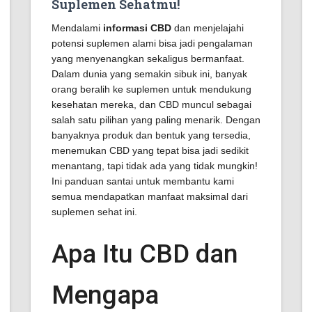
Suplemen Sehatmu!
Mendalami
informasi CBD
dan menjelajahi
potensi suplemen alami bisa jadi pengalaman
yang menyenangkan sekaligus bermanfaat.
Dalam dunia yang semakin sibuk ini, banyak
orang beralih ke suplemen untuk mendukung
kesehatan mereka, dan CBD muncul sebagai
salah satu pilihan yang paling menarik. Dengan
banyaknya produk dan bentuk yang tersedia,
menemukan CBD yang tepat bisa jadi sedikit
menantang, tapi tidak ada yang tidak mungkin!
Ini panduan santai untuk membantu kami
semua mendapatkan manfaat maksimal dari
suplemen sehat ini.
Apa Itu CBD dan
Mengapa