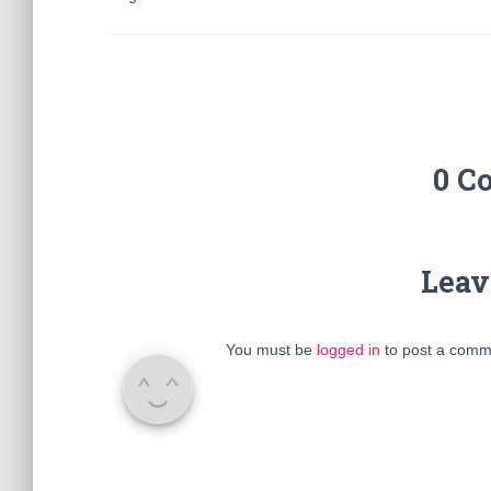
0 C
Leav
You must be
logged in
to post a comm