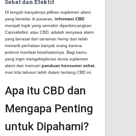
Sehat dan Efektif
Di tengah banyaknya pilihan suplemen alami
yang beredar di pasaran,
informasi CBD
menjadi topik yang semakin diperbincangkan.
Cannabidiol, atau CBD, adalah senyawa alami
yang berasal dari tanaman hemp dan telah
menarik perhatian banyak orang karena
potensi manfaat kesehatannya. Bagi kamu
yang ingin mengeksplorasi dunia suplemen
alami dan mencari
panduan konsumsi sehat
,
mari kita telusuri lebih dalam tentang CBD ini.
Apa itu CBD dan
Mengapa Penting
untuk Dipahami?