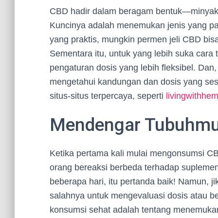
CBD hadir dalam beragam bentuk—minyak, ge
Kuncinya adalah menemukan jenis yang pa
yang praktis, mungkin permen jeli CBD bis
Sementara itu, untuk yang lebih suka cara 
pengaturan dosis yang lebih fleksibel. Dan,
mengetahui kandungan dan dosis yang sesua
situs-situs terpercaya, seperti
livingwithhe
Mendengar Tubuhm
Ketika pertama kali mulai mengonsumsi C
orang bereaksi berbeda terhadap suplemen 
beberapa hari, itu pertanda baik! Namun, ji
salahnya untuk mengevaluasi dosis atau b
konsumsi sehat adalah tentang menemuk