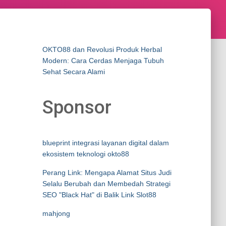
OKTO88 dan Revolusi Produk Herbal
Modern: Cara Cerdas Menjaga Tubuh
Sehat Secara Alami
Sponsor
blueprint integrasi layanan digital dalam
ekosistem teknologi okto88
Perang Link: Mengapa Alamat Situs Judi
Selalu Berubah dan Membedah Strategi
SEO "Black Hat" di Balik Link Slot88
mahjong