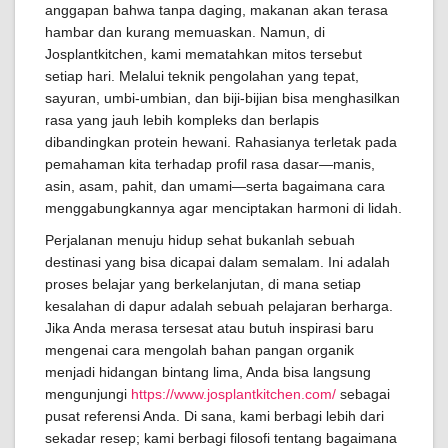
anggapan bahwa tanpa daging, makanan akan terasa
hambar dan kurang memuaskan. Namun, di
Josplantkitchen, kami mematahkan mitos tersebut
setiap hari. Melalui teknik pengolahan yang tepat,
sayuran, umbi-umbian, dan biji-bijian bisa menghasilkan
rasa yang jauh lebih kompleks dan berlapis
dibandingkan protein hewani. Rahasianya terletak pada
pemahaman kita terhadap profil rasa dasar—manis,
asin, asam, pahit, dan umami—serta bagaimana cara
menggabungkannya agar menciptakan harmoni di lidah.
Perjalanan menuju hidup sehat bukanlah sebuah
destinasi yang bisa dicapai dalam semalam. Ini adalah
proses belajar yang berkelanjutan, di mana setiap
kesalahan di dapur adalah sebuah pelajaran berharga.
Jika Anda merasa tersesat atau butuh inspirasi baru
mengenai cara mengolah bahan pangan organik
menjadi hidangan bintang lima, Anda bisa langsung
mengunjungi
https://www.josplantkitchen.com/
sebagai
pusat referensi Anda. Di sana, kami berbagi lebih dari
sekadar resep; kami berbagi filosofi tentang bagaimana