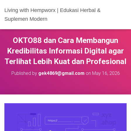
Living with Hempworx | Edukasi Herbal &
Suplemen Modern
OKTO88 dan Cara Membangun
Kredibilitas Informasi Digital agar
Terlihat Lebih Kuat dan Profesional
Published by
gek4869@gmail.com
on
May 16, 2026