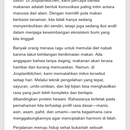
tubuh. Di Josplantkitchen, kami percaya bahwa
makanan adalah bentuk komunikasi paling intim antara
manusia dan alam. Dengan memilih pola makan
berbasis tanaman, kita tidak hanya sedang
menyembuhkan diri sendiri, tetapi juga sedang ikut andil
dalam menjaga keseimbangan ekosistem bumi yang
kita tinggali.
Banyak orang merasa ragu untuk memulai diet nabati
karena takut kehilangan kenikmatan makan. Ada
anggapan bahwa tanpa daging, makanan akan terasa
hambar dan kurang memuaskan. Namun, di
Josplantkitchen, kami mematahkan mitos tersebut
setiap hari. Melalui teknik pengolahan yang tepat,
sayuran, umbi-umbian, dan biji-bijian bisa menghasilkan
rasa yang jauh lebih kompleks dan berlapis
dibandingkan protein hewani. Rahasianya terletak pada
pemahaman kita terhadap profil rasa dasar—manis,
asin, asam, pahit, dan umami—serta bagaimana cara
menggabungkannya agar menciptakan harmoni di lidah.
Perjalanan menuju hidup sehat bukanlah sebuah