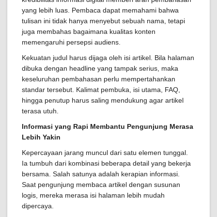
yang lebih luas. Pembaca dapat memahami bahwa
tulisan ini tidak hanya menyebut sebuah nama, tetapi
juga membahas bagaimana kualitas konten
memengaruhi persepsi audiens.
Kekuatan judul harus dijaga oleh isi artikel. Bila halaman
dibuka dengan headline yang tampak serius, maka
keseluruhan pembahasan perlu mempertahankan
standar tersebut. Kalimat pembuka, isi utama, FAQ,
hingga penutup harus saling mendukung agar artikel
terasa utuh.
Informasi yang Rapi Membantu Pengunjung Merasa
Lebih Yakin
Kepercayaan jarang muncul dari satu elemen tunggal.
Ia tumbuh dari kombinasi beberapa detail yang bekerja
bersama. Salah satunya adalah kerapian informasi.
Saat pengunjung membaca artikel dengan susunan
logis, mereka merasa isi halaman lebih mudah
dipercaya.