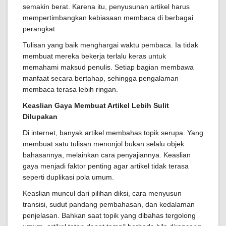
semakin berat. Karena itu, penyusunan artikel harus
mempertimbangkan kebiasaan membaca di berbagai
perangkat.
Tulisan yang baik menghargai waktu pembaca. Ia tidak
membuat mereka bekerja terlalu keras untuk
memahami maksud penulis. Setiap bagian membawa
manfaat secara bertahap, sehingga pengalaman
membaca terasa lebih ringan.
Keaslian Gaya Membuat Artikel Lebih Sulit
Dilupakan
Di internet, banyak artikel membahas topik serupa. Yang
membuat satu tulisan menonjol bukan selalu objek
bahasannya, melainkan cara penyajiannya. Keaslian
gaya menjadi faktor penting agar artikel tidak terasa
seperti duplikasi pola umum.
Keaslian muncul dari pilihan diksi, cara menyusun
transisi, sudut pandang pembahasan, dan kedalaman
penjelasan. Bahkan saat topik yang dibahas tergolong