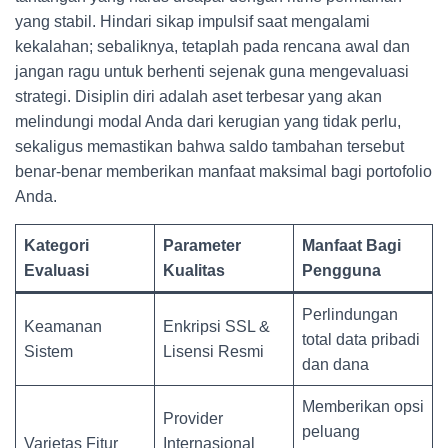
yang stabil. Hindari sikap impulsif saat mengalami
kekalahan; sebaliknya, tetaplah pada rencana awal dan
jangan ragu untuk berhenti sejenak guna mengevaluasi
strategi. Disiplin diri adalah aset terbesar yang akan
melindungi modal Anda dari kerugian yang tidak perlu,
sekaligus memastikan bahwa saldo tambahan tersebut
benar-benar memberikan manfaat maksimal bagi portofolio
Anda.
Kategori
Parameter
Manfaat Bagi
Evaluasi
Kualitas
Pengguna
Perlindungan
Keamanan
Enkripsi SSL &
total data pribadi
Sistem
Lisensi Resmi
dan dana
Memberikan opsi
Provider
peluang
Varietas Fitur
Internasional