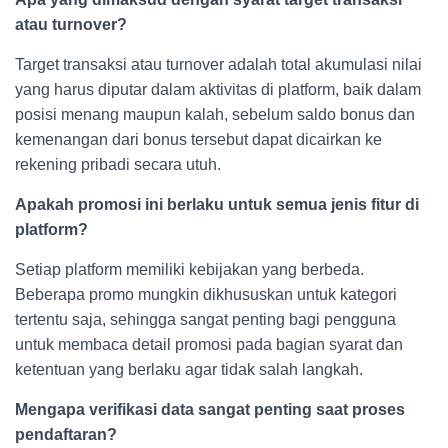
atau turnover?
Target transaksi atau turnover adalah total akumulasi nilai
yang harus diputar dalam aktivitas di platform, baik dalam
posisi menang maupun kalah, sebelum saldo bonus dan
kemenangan dari bonus tersebut dapat dicairkan ke
rekening pribadi secara utuh.
Apakah promosi ini berlaku untuk semua jenis fitur di
platform?
Setiap platform memiliki kebijakan yang berbeda.
Beberapa promo mungkin dikhususkan untuk kategori
tertentu saja, sehingga sangat penting bagi pengguna
untuk membaca detail promosi pada bagian syarat dan
ketentuan yang berlaku agar tidak salah langkah.
Mengapa verifikasi data sangat penting saat proses
pendaftaran?