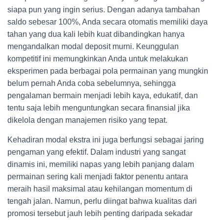
siapa pun yang ingin serius. Dengan adanya tambahan
saldo sebesar 100%, Anda secara otomatis memiliki daya
tahan yang dua kali lebih kuat dibandingkan hanya
mengandalkan modal deposit murni. Keunggulan
kompetitif ini memungkinkan Anda untuk melakukan
eksperimen pada berbagai pola permainan yang mungkin
belum pernah Anda coba sebelumnya, sehingga
pengalaman bermain menjadi lebih kaya, edukatif, dan
tentu saja lebih menguntungkan secara finansial jika
dikelola dengan manajemen risiko yang tepat.
Kehadiran modal ekstra ini juga berfungsi sebagai jaring
pengaman yang efektif. Dalam industri yang sangat
dinamis ini, memiliki napas yang lebih panjang dalam
permainan sering kali menjadi faktor penentu antara
meraih hasil maksimal atau kehilangan momentum di
tengah jalan. Namun, perlu diingat bahwa kualitas dari
promosi tersebut jauh lebih penting daripada sekadar