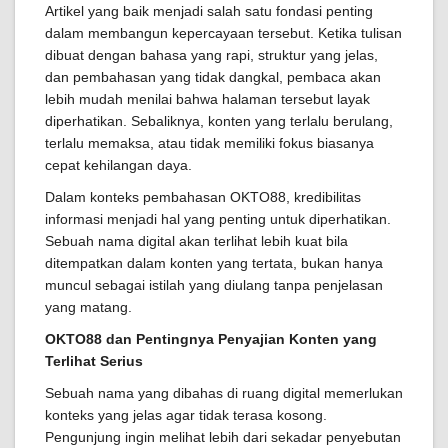
Artikel yang baik menjadi salah satu fondasi penting
dalam membangun kepercayaan tersebut. Ketika tulisan
dibuat dengan bahasa yang rapi, struktur yang jelas,
dan pembahasan yang tidak dangkal, pembaca akan
lebih mudah menilai bahwa halaman tersebut layak
diperhatikan. Sebaliknya, konten yang terlalu berulang,
terlalu memaksa, atau tidak memiliki fokus biasanya
cepat kehilangan daya.
Dalam konteks pembahasan OKTO88, kredibilitas
informasi menjadi hal yang penting untuk diperhatikan.
Sebuah nama digital akan terlihat lebih kuat bila
ditempatkan dalam konten yang tertata, bukan hanya
muncul sebagai istilah yang diulang tanpa penjelasan
yang matang.
OKTO88 dan Pentingnya Penyajian Konten yang
Terlihat Serius
Sebuah nama yang dibahas di ruang digital memerlukan
konteks yang jelas agar tidak terasa kosong.
Pengunjung ingin melihat lebih dari sekadar penyebutan