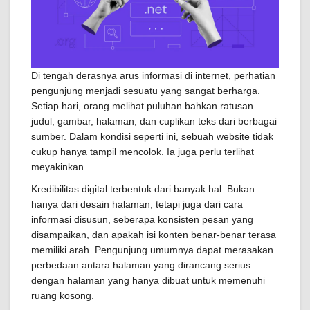
Di tengah derasnya arus informasi di internet, perhatian
pengunjung menjadi sesuatu yang sangat berharga.
Setiap hari, orang melihat puluhan bahkan ratusan
judul, gambar, halaman, dan cuplikan teks dari berbagai
sumber. Dalam kondisi seperti ini, sebuah website tidak
cukup hanya tampil mencolok. Ia juga perlu terlihat
meyakinkan.
Kredibilitas digital terbentuk dari banyak hal. Bukan
hanya dari desain halaman, tetapi juga dari cara
informasi disusun, seberapa konsisten pesan yang
disampaikan, dan apakah isi konten benar-benar terasa
memiliki arah. Pengunjung umumnya dapat merasakan
perbedaan antara halaman yang dirancang serius
dengan halaman yang hanya dibuat untuk memenuhi
ruang kosong.