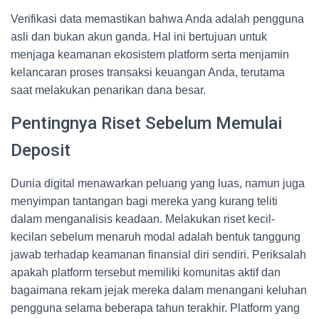
Verifikasi data memastikan bahwa Anda adalah pengguna
asli dan bukan akun ganda. Hal ini bertujuan untuk
menjaga keamanan ekosistem platform serta menjamin
kelancaran proses transaksi keuangan Anda, terutama
saat melakukan penarikan dana besar.
Pentingnya Riset Sebelum Memulai
Deposit
Dunia digital menawarkan peluang yang luas, namun juga
menyimpan tantangan bagi mereka yang kurang teliti
dalam menganalisis keadaan. Melakukan riset kecil-
kecilan sebelum menaruh modal adalah bentuk tanggung
jawab terhadap keamanan finansial diri sendiri. Periksalah
apakah platform tersebut memiliki komunitas aktif dan
bagaimana rekam jejak mereka dalam menangani keluhan
pengguna selama beberapa tahun terakhir. Platform yang