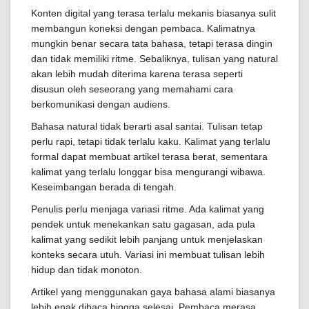
Konten digital yang terasa terlalu mekanis biasanya sulit
membangun koneksi dengan pembaca. Kalimatnya
mungkin benar secara tata bahasa, tetapi terasa dingin
dan tidak memiliki ritme. Sebaliknya, tulisan yang natural
akan lebih mudah diterima karena terasa seperti
disusun oleh seseorang yang memahami cara
berkomunikasi dengan audiens.
Bahasa natural tidak berarti asal santai. Tulisan tetap
perlu rapi, tetapi tidak terlalu kaku. Kalimat yang terlalu
formal dapat membuat artikel terasa berat, sementara
kalimat yang terlalu longgar bisa mengurangi wibawa.
Keseimbangan berada di tengah.
Penulis perlu menjaga variasi ritme. Ada kalimat yang
pendek untuk menekankan satu gagasan, ada pula
kalimat yang sedikit lebih panjang untuk menjelaskan
konteks secara utuh. Variasi ini membuat tulisan lebih
hidup dan tidak monoton.
Artikel yang menggunakan gaya bahasa alami biasanya
lebih enak dibaca hingga selesai. Pembaca merasa