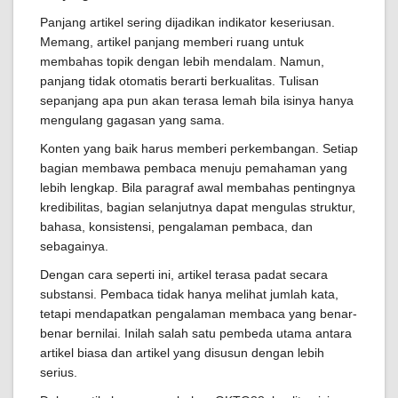
Panjang artikel sering dijadikan indikator keseriusan.
Memang, artikel panjang memberi ruang untuk
membahas topik dengan lebih mendalam. Namun,
panjang tidak otomatis berarti berkualitas. Tulisan
sepanjang apa pun akan terasa lemah bila isinya hanya
mengulang gagasan yang sama.
Konten yang baik harus memberi perkembangan. Setiap
bagian membawa pembaca menuju pemahaman yang
lebih lengkap. Bila paragraf awal membahas pentingnya
kredibilitas, bagian selanjutnya dapat mengulas struktur,
bahasa, konsistensi, pengalaman pembaca, dan
sebagainya.
Dengan cara seperti ini, artikel terasa padat secara
substansi. Pembaca tidak hanya melihat jumlah kata,
tetapi mendapatkan pengalaman membaca yang benar-
benar bernilai. Inilah salah satu pembeda utama antara
artikel biasa dan artikel yang disusun dengan lebih
serius.