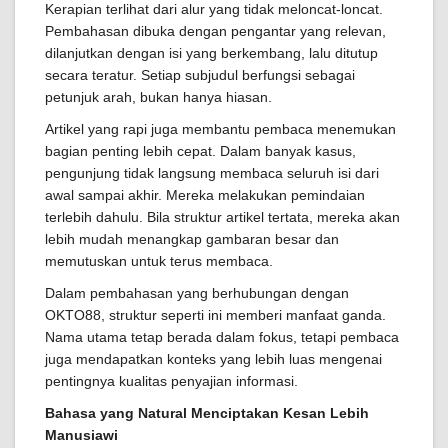
Kerapian terlihat dari alur yang tidak meloncat-loncat.
Pembahasan dibuka dengan pengantar yang relevan,
dilanjutkan dengan isi yang berkembang, lalu ditutup
secara teratur. Setiap subjudul berfungsi sebagai
petunjuk arah, bukan hanya hiasan.
Artikel yang rapi juga membantu pembaca menemukan
bagian penting lebih cepat. Dalam banyak kasus,
pengunjung tidak langsung membaca seluruh isi dari
awal sampai akhir. Mereka melakukan pemindaian
terlebih dahulu. Bila struktur artikel tertata, mereka akan
lebih mudah menangkap gambaran besar dan
memutuskan untuk terus membaca.
Dalam pembahasan yang berhubungan dengan
OKTO88, struktur seperti ini memberi manfaat ganda.
Nama utama tetap berada dalam fokus, tetapi pembaca
juga mendapatkan konteks yang lebih luas mengenai
pentingnya kualitas penyajian informasi.
Bahasa yang Natural Menciptakan Kesan Lebih
Manusiawi