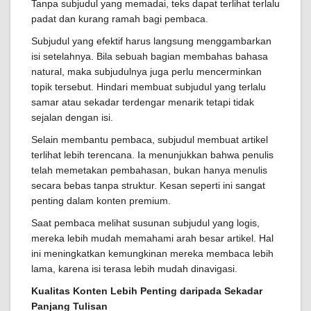
Tanpa subjudul yang memadai, teks dapat terlihat terlalu
padat dan kurang ramah bagi pembaca.
Subjudul yang efektif harus langsung menggambarkan
isi setelahnya. Bila sebuah bagian membahas bahasa
natural, maka subjudulnya juga perlu mencerminkan
topik tersebut. Hindari membuat subjudul yang terlalu
samar atau sekadar terdengar menarik tetapi tidak
sejalan dengan isi.
Selain membantu pembaca, subjudul membuat artikel
terlihat lebih terencana. Ia menunjukkan bahwa penulis
telah memetakan pembahasan, bukan hanya menulis
secara bebas tanpa struktur. Kesan seperti ini sangat
penting dalam konten premium.
Saat pembaca melihat susunan subjudul yang logis,
mereka lebih mudah memahami arah besar artikel. Hal
ini meningkatkan kemungkinan mereka membaca lebih
lama, karena isi terasa lebih mudah dinavigasi.
Kualitas Konten Lebih Penting daripada Sekadar
Panjang Tulisan