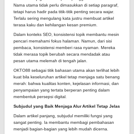
Nama utama tidak perlu dimasukkan di setiap paragraf,
tetapi harus hadir pada titik-titik penting secara wajar.
Terlalu sering mengulang kata justru membuat artikel
terasa kaku dan kehilangan kesan premium.
Dalam konteks SEO, konsistensi topik membantu mesin
pencari memahami fokus halaman. Namun, dari sisi
pembaca, konsistensi memberi rasa nyaman. Mereka
tidak merasa topik berubah secara mendadak atau
pesan utama melemah di tengah jalan.
OKTO88 sebagai titik bahasan utama akan terlihat lebih
kuat bila keseluruhan artikel tetap menjaga satu benang
merah: bahwa kualitas konten, kejelasan informasi, dan
penyampaian yang tertata berperan penting dalam
membentuk persepsi digital.
Subjudul yang Baik Menjaga Alur Artikel Tetap Jelas
Dalam artikel panjang, subjudul memiliki fungsi yang
sangat penting. Ia membantu membagi pembahasan
menjadi bagian-bagian yang lebih mudah dicerna.