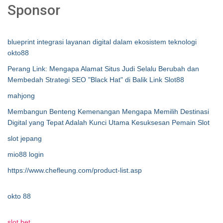
Sponsor
blueprint integrasi layanan digital dalam ekosistem teknologi
okto88
Perang Link: Mengapa Alamat Situs Judi Selalu Berubah dan
Membedah Strategi SEO "Black Hat" di Balik Link Slot88
mahjong
Membangun Benteng Kemenangan Mengapa Memilih Destinasi
Digital yang Tepat Adalah Kunci Utama Kesuksesan Pemain Slot
slot jepang
mio88 login
https://www.chefleung.com/product-list.asp
okto 88
slot bet