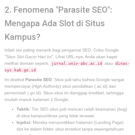
2. Fenomena "Parasite SEO":
Mengapa Ada Slot di Situs
Kampus?
Inilah sisi paling menarik bagi pengamat SEO. Coba Google:
"Situs Slot Gacor Hari Ini"
. Lihat URL-nya. Anda akan kaget
melihat domain seperti:
atau
jurnal.univ-abc.ac.id
dinas-
.
xyz.kab.go.id
Ini disebut
Parasite SEO
. Situs judi tahu bahwa Google sangat
mempercayai (
High Authority
) situs pendidikan (.ac.id) dan
pemerintah (.go.id). Situs-situs ini dianggap kredibel, sehingga
mudah masuk halaman 1 Google.
Taktik:
Tim SEO situs judi mencari celah keamanan (bug)
di situs kampus/dinas yang tidak terawat.
Injeksi:
Mereka menyuntikkan halaman (Landing Page)
slot ke dalam folder situs tersebut tanpa sepengetahuan