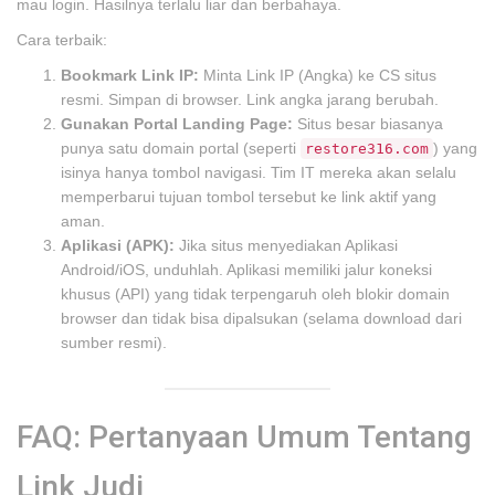
mau login. Hasilnya terlalu liar dan berbahaya.
Cara terbaik:
Bookmark Link IP:
Minta Link IP (Angka) ke CS situs
resmi. Simpan di browser. Link angka jarang berubah.
Gunakan Portal Landing Page:
Situs besar biasanya
punya satu domain portal (seperti
) yang
restore316.com
isinya hanya tombol navigasi. Tim IT mereka akan selalu
memperbarui tujuan tombol tersebut ke link aktif yang
aman.
Aplikasi (APK):
Jika situs menyediakan Aplikasi
Android/iOS, unduhlah. Aplikasi memiliki jalur koneksi
khusus (API) yang tidak terpengaruh oleh blokir domain
browser dan tidak bisa dipalsukan (selama download dari
sumber resmi).
FAQ: Pertanyaan Umum Tentang
Link Judi