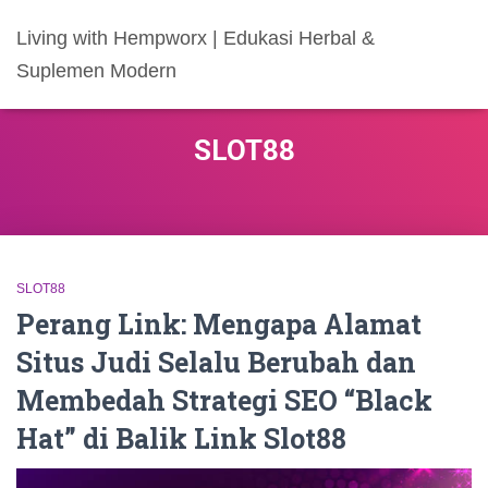
Living with Hempworx | Edukasi Herbal &
Suplemen Modern
SLOT88
SLOT88
Perang Link: Mengapa Alamat
Situs Judi Selalu Berubah dan
Membedah Strategi SEO “Black
Hat” di Balik Link Slot88