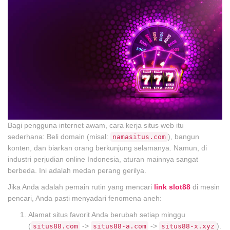
Bagi pengguna internet awam, cara kerja situs web itu
sederhana: Beli domain (misal:
), bangun
namasitus.com
konten, dan biarkan orang berkunjung selamanya. Namun, di
industri perjudian online Indonesia, aturan mainnya sangat
berbeda. Ini adalah medan perang gerilya.
Jika Anda adalah pemain rutin yang mencari
link slot88
di mesin
pencari, Anda pasti menyadari fenomena aneh:
Alamat situs favorit Anda berubah setiap minggu
(
->
->
).
situs88.com
situs88-a.com
situs88-x.xyz