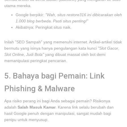
utama mereka.
Google berpikir:
"Wah, situs restore316 ini dibicarakan oleh
1.000 blog berbeda. Pasti situs penting!"
Akibatnya: Peringkat situs naik.
Inilah "SEO Sampah" yang memenuhi internet. Artikel-artikel tidak
bermutu yang isinya hanya pengulangan kata kunci
"Slot Gacor,
Slot Online, Judi Bola"
yang dibuat massal oleh bot demi
memanipulasi peringkat pencarian.
5. Bahaya bagi Pemain: Link
Phishing & Malware
Apa risiko perang ini bagi Anda sebagai pemain? Risikonya
adalah
Salah Masuk Kamar
. Karena link selalu berubah dan
hasil Google penuh dengan manipulasi, sangat mudah bagi
penipu untuk menyusup.