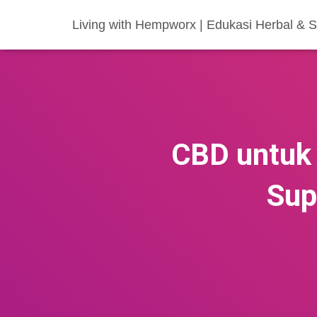
Living with Hempworx | Edukasi Herbal &
CBD untuk
Sup