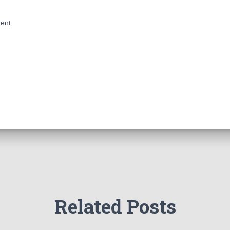
ent.
Related Posts