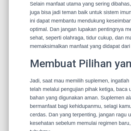
Selain manfaat utama yang sering dibahas
juga bisa jadi teman baik untuk sistem i
ini dapat membantu mendukung keseimbang
optimal. Dan jangan lupakan pentingnya
sehat, seperti olahraga, tidur cukup, dan 
memaksimalkan manfaat yang didapat dar
Membuat Pilihan yan
Jadi, saat mau memilih suplemen, ingatlah 
telah melalui pengujian pihak ketiga, baca
bahan yang digunakan aman. Suplemen alami
bermanfaat bagi kehidupanmu, selagi ka
cerdas. Dan yang terpenting, jangan ragu u
kesehatan sebelum memulai regimen baru,