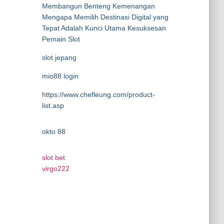
Membangun Benteng Kemenangan
Mengapa Memilih Destinasi Digital yang
Tepat Adalah Kunci Utama Kesuksesan
Pemain Slot
slot jepang
mio88 login
https://www.chefleung.com/product-
list.asp
okto 88
slot bet
virgo222