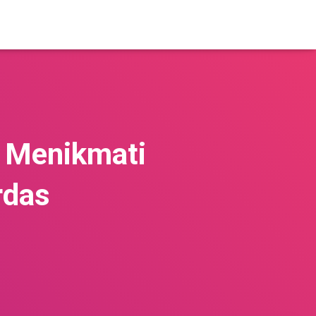
 Menikmati
rdas