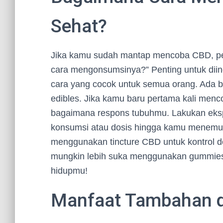
Sehat?
Jika kamu sudah mantap mencoba CBD, per
cara mengonsumsinya?” Penting untuk diinga
cara yang cocok untuk semua orang. Ada ba
edibles. Jika kamu baru pertama kali menc
bagaimana respons tubuhmu. Lakukan eks
konsumsi atau dosis hingga kamu menemu
menggunakan tincture CBD untuk kontrol d
mungkin lebih suka menggunakan gummies 
hidupmu!
Manfaat Tambahan d