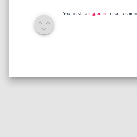
You must be
logged in
to post a comm