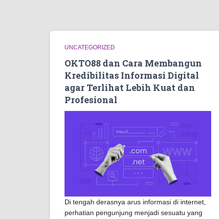
UNCATEGORIZED
OKTO88 dan Cara Membangun
Kredibilitas Informasi Digital
agar Terlihat Lebih Kuat dan
Profesional
Di tengah derasnya arus informasi di internet,
perhatian pengunjung menjadi sesuatu yang