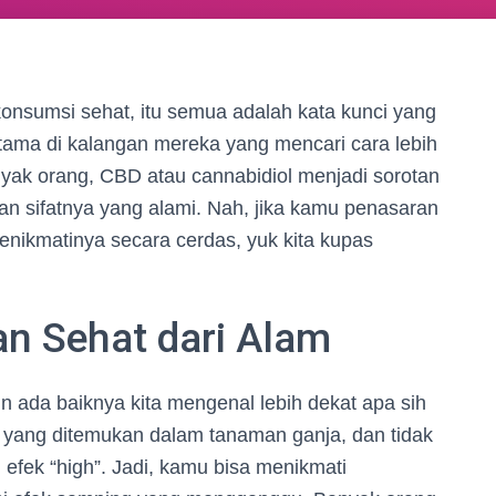
onsumsi sehat, itu semua adalah kata kunci yang
erutama di kalangan mereka yang mencari cara lebih
nyak orang, CBD atau cannabidiol menjadi sorotan
 sifatnya yang alami. Nah, jika kamu penasaran
ikmatinya secara cerdas, yuk kita kupas
n Sehat dari Alam
n ada baiknya kita mengenal lebih dekat apa sih
yang ditemukan dalam tanaman ganja, dan tidak
efek “high”. Jadi, kamu bisa menikmati