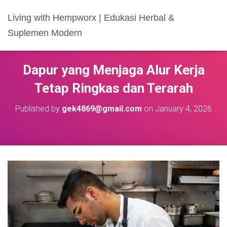
Living with Hempworx | Edukasi Herbal &
Suplemen Modern
Dapur yang Menjaga Alur Kerja
Tetap Ringkas dan Terarah
Published by
gek4869@gmail.com
on
January 4, 2026