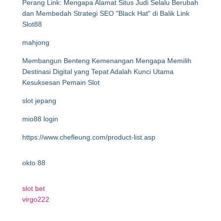
Perang Link: Mengapa Alamat Situs Judi Selalu Berubah
dan Membedah Strategi SEO "Black Hat" di Balik Link
Slot88
mahjong
Membangun Benteng Kemenangan Mengapa Memilih
Destinasi Digital yang Tepat Adalah Kunci Utama
Kesuksesan Pemain Slot
slot jepang
mio88 login
https://www.chefleung.com/product-list.asp
okto 88
slot bet
virgo222