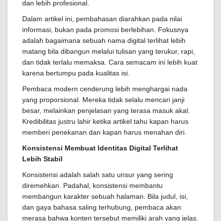
dan lebih profesional.
Dalam artikel ini, pembahasan diarahkan pada nilai
informasi, bukan pada promosi berlebihan. Fokusnya
adalah bagaimana sebuah nama digital terlihat lebih
matang bila dibangun melalui tulisan yang terukur, rapi,
dan tidak terlalu memaksa. Cara semacam ini lebih kuat
karena bertumpu pada kualitas isi.
Pembaca modern cenderung lebih menghargai nada
yang proporsional. Mereka tidak selalu mencari janji
besar, melainkan penjelasan yang terasa masuk akal.
Kredibilitas justru lahir ketika artikel tahu kapan harus
memberi penekanan dan kapan harus menahan diri.
Konsistensi Membuat Identitas Digital Terlihat
Lebih Stabil
Konsistensi adalah salah satu unsur yang sering
diremehkan. Padahal, konsistensi membantu
membangun karakter sebuah halaman. Bila judul, isi,
dan gaya bahasa saling terhubung, pembaca akan
merasa bahwa konten tersebut memiliki arah yang jelas.