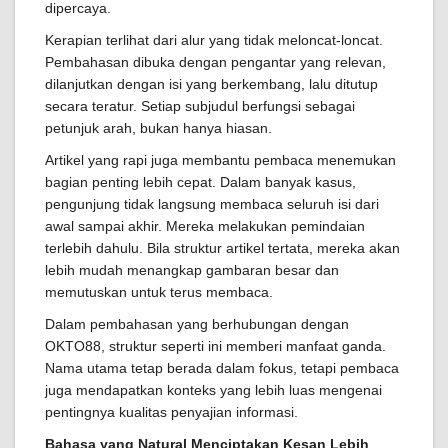
dipercaya.
Kerapian terlihat dari alur yang tidak meloncat-loncat.
Pembahasan dibuka dengan pengantar yang relevan,
dilanjutkan dengan isi yang berkembang, lalu ditutup
secara teratur. Setiap subjudul berfungsi sebagai
petunjuk arah, bukan hanya hiasan.
Artikel yang rapi juga membantu pembaca menemukan
bagian penting lebih cepat. Dalam banyak kasus,
pengunjung tidak langsung membaca seluruh isi dari
awal sampai akhir. Mereka melakukan pemindaian
terlebih dahulu. Bila struktur artikel tertata, mereka akan
lebih mudah menangkap gambaran besar dan
memutuskan untuk terus membaca.
Dalam pembahasan yang berhubungan dengan
OKTO88, struktur seperti ini memberi manfaat ganda.
Nama utama tetap berada dalam fokus, tetapi pembaca
juga mendapatkan konteks yang lebih luas mengenai
pentingnya kualitas penyajian informasi.
Bahasa yang Natural Menciptakan Kesan Lebih