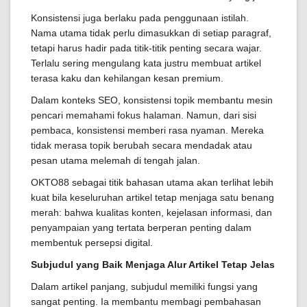
Konsistensi juga berlaku pada penggunaan istilah.
Nama utama tidak perlu dimasukkan di setiap paragraf,
tetapi harus hadir pada titik-titik penting secara wajar.
Terlalu sering mengulang kata justru membuat artikel
terasa kaku dan kehilangan kesan premium.
Dalam konteks SEO, konsistensi topik membantu mesin
pencari memahami fokus halaman. Namun, dari sisi
pembaca, konsistensi memberi rasa nyaman. Mereka
tidak merasa topik berubah secara mendadak atau
pesan utama melemah di tengah jalan.
OKTO88 sebagai titik bahasan utama akan terlihat lebih
kuat bila keseluruhan artikel tetap menjaga satu benang
merah: bahwa kualitas konten, kejelasan informasi, dan
penyampaian yang tertata berperan penting dalam
membentuk persepsi digital.
Subjudul yang Baik Menjaga Alur Artikel Tetap Jelas
Dalam artikel panjang, subjudul memiliki fungsi yang
sangat penting. Ia membantu membagi pembahasan