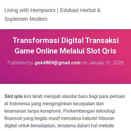
Living with Hempworx | Edukasi Herbal &
Suplemen Modern
Transformasi Digital Transaksi
Game Online Melalui Slot Qris
Published by
gek4869@gmail.com
on
January 31, 2026
Slot qris
kini telah menjadi standar baru bagi para pemain
di Indonesia yang menginginkan kecepatan dan
keamanan tanpa kompromi. Perkembangan teknologi
finansial yang begitu masif memaksa industri hiburan
digital untuk beradaptasi, terutama dalam hal metode