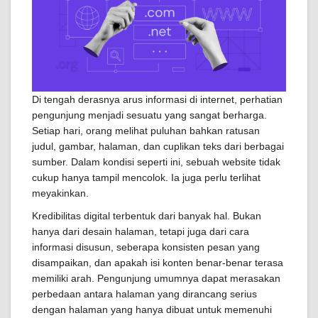
Di tengah derasnya arus informasi di internet, perhatian
pengunjung menjadi sesuatu yang sangat berharga.
Setiap hari, orang melihat puluhan bahkan ratusan
judul, gambar, halaman, dan cuplikan teks dari berbagai
sumber. Dalam kondisi seperti ini, sebuah website tidak
cukup hanya tampil mencolok. Ia juga perlu terlihat
meyakinkan.
Kredibilitas digital terbentuk dari banyak hal. Bukan
hanya dari desain halaman, tetapi juga dari cara
informasi disusun, seberapa konsisten pesan yang
disampaikan, dan apakah isi konten benar-benar terasa
memiliki arah. Pengunjung umumnya dapat merasakan
perbedaan antara halaman yang dirancang serius
dengan halaman yang hanya dibuat untuk memenuhi