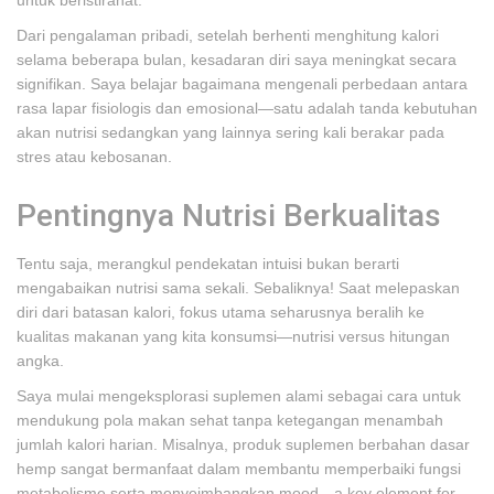
untuk beristirahat.
Dari pengalaman pribadi, setelah berhenti menghitung kalori
selama beberapa bulan, kesadaran diri saya meningkat secara
signifikan. Saya belajar bagaimana mengenali perbedaan antara
rasa lapar fisiologis dan emosional—satu adalah tanda kebutuhan
akan nutrisi sedangkan yang lainnya sering kali berakar pada
stres atau kebosanan.
Pentingnya Nutrisi Berkualitas
Tentu saja, merangkul pendekatan intuisi bukan berarti
mengabaikan nutrisi sama sekali. Sebaliknya! Saat melepaskan
diri dari batasan kalori, fokus utama seharusnya beralih ke
kualitas makanan yang kita konsumsi—nutrisi versus hitungan
angka.
Saya mulai mengeksplorasi suplemen alami sebagai cara untuk
mendukung pola makan sehat tanpa ketegangan menambah
jumlah kalori harian. Misalnya, produk suplemen berbahan dasar
hemp sangat bermanfaat dalam membantu memperbaiki fungsi
metabolisme serta menyeimbangkan mood—a key element for