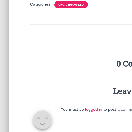
Categories:
UNCATEGORIZED
0 C
Leav
You must be
logged in
to post a comm