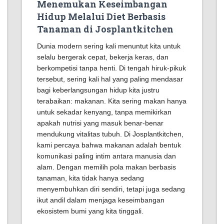
Menemukan Keseimbangan
Hidup Melalui Diet Berbasis
Tanaman di Josplantkitchen
Dunia modern sering kali menuntut kita untuk
selalu bergerak cepat, bekerja keras, dan
berkompetisi tanpa henti. Di tengah hiruk-pikuk
tersebut, sering kali hal yang paling mendasar
bagi keberlangsungan hidup kita justru
terabaikan: makanan. Kita sering makan hanya
untuk sekadar kenyang, tanpa memikirkan
apakah nutrisi yang masuk benar-benar
mendukung vitalitas tubuh. Di Josplantkitchen,
kami percaya bahwa makanan adalah bentuk
komunikasi paling intim antara manusia dan
alam. Dengan memilih pola makan berbasis
tanaman, kita tidak hanya sedang
menyembuhkan diri sendiri, tetapi juga sedang
ikut andil dalam menjaga keseimbangan
ekosistem bumi yang kita tinggali.