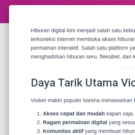
Hiburan digital kini menjadi salah satu k
terkoneksi internet membuka akses hiburan 
permainan interaktif. Salah satu platform 
menghadirkan hiburan seru, fleksibel, dan 
Daya Tarik Utama Vi
Viobet makin populer karena menawarkan b
Akses cepat dan mudah
kapan saja,
Ragam permainan digital
yang sesuai
Komunitas aktif
yang membuat hiburan