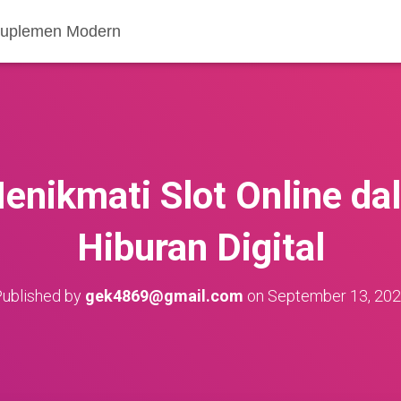
 Suplemen Modern
Menikmati Slot Online da
Hiburan Digital
ublished by
gek4869@gmail.com
on
September 13, 20