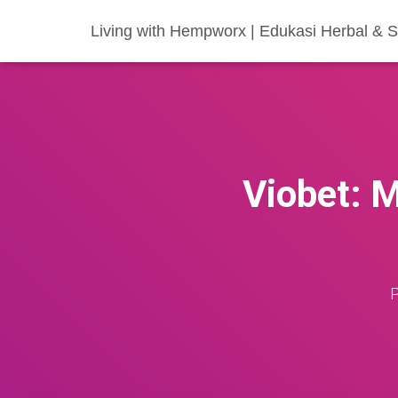
Living with Hempworx | Edukasi Herbal &
Viobet: 
P