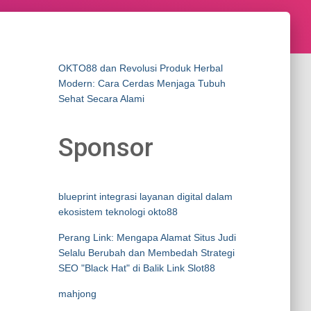
OKTO88 dan Revolusi Produk Herbal
Modern: Cara Cerdas Menjaga Tubuh
Sehat Secara Alami
Sponsor
blueprint integrasi layanan digital dalam
ekosistem teknologi okto88
Perang Link: Mengapa Alamat Situs Judi
Selalu Berubah dan Membedah Strategi
SEO "Black Hat" di Balik Link Slot88
mahjong