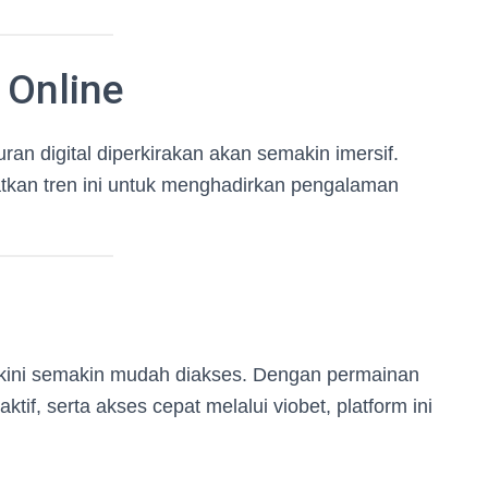
 Online
an digital diperkirakan akan semakin imersif.
kan tren ini untuk menghadirkan pengalaman
 kini semakin mudah diakses. Dengan permainan
ktif, serta akses cepat melalui viobet, platform ini