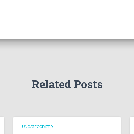
Related Posts
UNCATEGORIZED