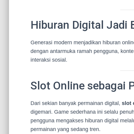
Hiburan Digital Jadi
Generasi modern menjadikan hiburan online 
dengan antarmuka ramah pengguna, konten
interaksi sosial.
Slot Online sebagai
Dari sekian banyak permainan digital,
slot 
digemari. Game sederhana ini selalu penuh 
pengguna mengakses hiburan digital melal
permainan yang sedang tren.