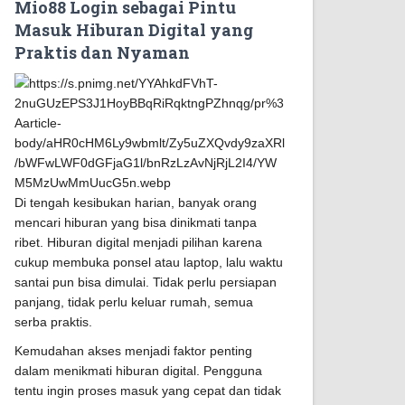
Mio88 Login sebagai Pintu
Masuk Hiburan Digital yang
Praktis dan Nyaman
Di tengah kesibukan harian, banyak orang
mencari hiburan yang bisa dinikmati tanpa
ribet. Hiburan digital menjadi pilihan karena
cukup membuka ponsel atau laptop, lalu waktu
santai pun bisa dimulai. Tidak perlu persiapan
panjang, tidak perlu keluar rumah, semua
serba praktis.
Kemudahan akses menjadi faktor penting
dalam menikmati hiburan digital. Pengguna
tentu ingin proses masuk yang cepat dan tidak