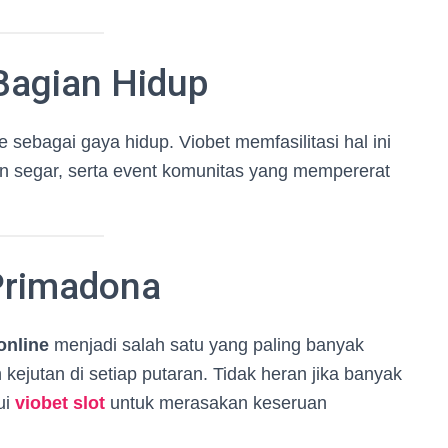
 Bagian Hidup
sebagai gaya hidup. Viobet memfasilitasi hal ini
 segar, serta event komunitas yang mempererat
 Primadona
online
menjadi salah satu yang paling banyak
kejutan di setiap putaran. Tidak heran jika banyak
ui
viobet slot
untuk merasakan keseruan