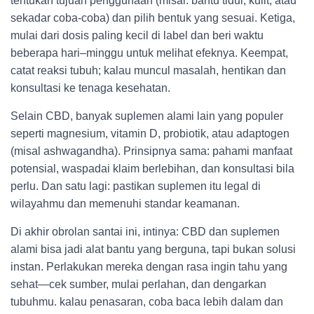
tentukan tujuan penggunaan (misal: bantu tidur, kulit, atau
sekadar coba-coba) dan pilih bentuk yang sesuai. Ketiga,
mulai dari dosis paling kecil di label dan beri waktu
beberapa hari–minggu untuk melihat efeknya. Keempat,
catat reaksi tubuh; kalau muncul masalah, hentikan dan
konsultasi ke tenaga kesehatan.
Selain CBD, banyak suplemen alami lain yang populer
seperti magnesium, vitamin D, probiotik, atau adaptogen
(misal ashwagandha). Prinsipnya sama: pahami manfaat
potensial, waspadai klaim berlebihan, dan konsultasi bila
perlu. Dan satu lagi: pastikan suplemen itu legal di
wilayahmu dan memenuhi standar keamanan.
Di akhir obrolan santai ini, intinya: CBD dan suplemen
alami bisa jadi alat bantu yang berguna, tapi bukan solusi
instan. Perlakukan mereka dengan rasa ingin tahu yang
sehat—cek sumber, mulai perlahan, dan dengarkan
tubuhmu. kalau penasaran, coba baca lebih dalam dan