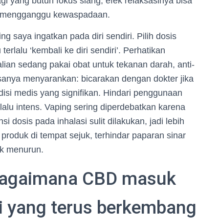
 yang butuh fokus siang, efek relaksasinya bisa
a mengganggu kewaspadaan.
g saya ingatkan pada diri sendiri. Pilih dosis
rlalu ‘kembali ke diri sendiri’. Perhatikan
alian sedang pakai obat untuk tekanan darah, anti-
iasanya menyarankan: bicarakan dengan dokter jika
disi medis yang signifikan. Hindari penggunaan
lalu intens. Vaping sering diperdebatkan karena
i dosis pada inhalasi sulit dilakukan, jadi lebih
produk di tempat sejuk, terhindar paparan sinar
ak menurun.
: bagaimana CBD masuk
ini yang terus berkembang