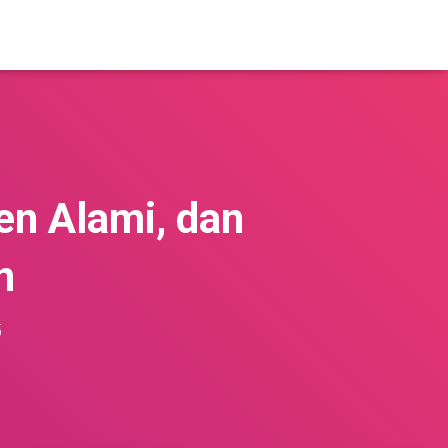
en Alami, dan
n
5