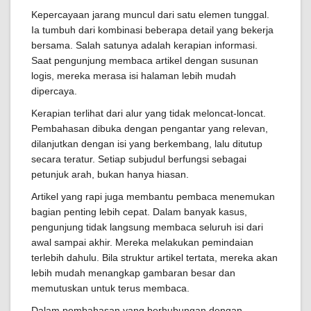
Kepercayaan jarang muncul dari satu elemen tunggal.
Ia tumbuh dari kombinasi beberapa detail yang bekerja
bersama. Salah satunya adalah kerapian informasi.
Saat pengunjung membaca artikel dengan susunan
logis, mereka merasa isi halaman lebih mudah
dipercaya.
Kerapian terlihat dari alur yang tidak meloncat-loncat.
Pembahasan dibuka dengan pengantar yang relevan,
dilanjutkan dengan isi yang berkembang, lalu ditutup
secara teratur. Setiap subjudul berfungsi sebagai
petunjuk arah, bukan hanya hiasan.
Artikel yang rapi juga membantu pembaca menemukan
bagian penting lebih cepat. Dalam banyak kasus,
pengunjung tidak langsung membaca seluruh isi dari
awal sampai akhir. Mereka melakukan pemindaian
terlebih dahulu. Bila struktur artikel tertata, mereka akan
lebih mudah menangkap gambaran besar dan
memutuskan untuk terus membaca.
Dalam pembahasan yang berhubungan dengan