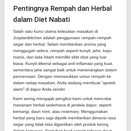
Pentingnya Rempah dan Herbal
dalam Diet Nabati
Salah satu kunci utama kelezatan masakan di
Josplantkitchen adalah penggunaan rempah-rempah
segar dan herbal. Selain memberikan aroma yang
menggugah selera, rempah seperti kunyit, jahe, kayu
manis, dan lada hitam memiliki sifat obat yang luar
biasa. Kunyit dikenal sebagai anti-inflamasi yang kuat,
sementara jahe sangat baik untuk menenangkan sistem
pencernaan. Dengan memasukkan unsur rempah ke
dalam setiap masakan, Anda sedang membuat "apotek
alami" di dapur Anda sendiri.
Kami sering mengajak pengikut kami untuk mencoba
menanam herbal sederhana di jendela dapur, seperti
kemangi, daun mint, atau rosemary. Menggunakan
herbal yang baru saja dipetik memberikan dimensi rasa
segar yang tidak bisa digantikan oleh produk kering
dalam kemasan. Sentuhan kecil seperti taburan daun