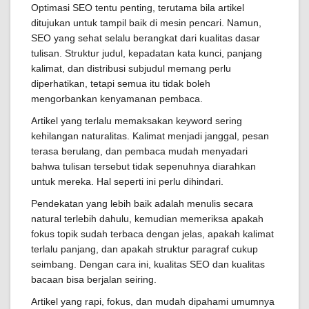
Optimasi SEO tentu penting, terutama bila artikel
ditujukan untuk tampil baik di mesin pencari. Namun,
SEO yang sehat selalu berangkat dari kualitas dasar
tulisan. Struktur judul, kepadatan kata kunci, panjang
kalimat, dan distribusi subjudul memang perlu
diperhatikan, tetapi semua itu tidak boleh
mengorbankan kenyamanan pembaca.
Artikel yang terlalu memaksakan keyword sering
kehilangan naturalitas. Kalimat menjadi janggal, pesan
terasa berulang, dan pembaca mudah menyadari
bahwa tulisan tersebut tidak sepenuhnya diarahkan
untuk mereka. Hal seperti ini perlu dihindari.
Pendekatan yang lebih baik adalah menulis secara
natural terlebih dahulu, kemudian memeriksa apakah
fokus topik sudah terbaca dengan jelas, apakah kalimat
terlalu panjang, dan apakah struktur paragraf cukup
seimbang. Dengan cara ini, kualitas SEO dan kualitas
bacaan bisa berjalan seiring.
Artikel yang rapi, fokus, dan mudah dipahami umumnya