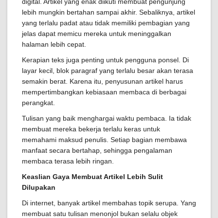
digital. Artikel yang enak diikuti membuat pengunjung
lebih mungkin bertahan sampai akhir. Sebaliknya, artikel
yang terlalu padat atau tidak memiliki pembagian yang
jelas dapat memicu mereka untuk meninggalkan
halaman lebih cepat.
Kerapian teks juga penting untuk pengguna ponsel. Di
layar kecil, blok paragraf yang terlalu besar akan terasa
semakin berat. Karena itu, penyusunan artikel harus
mempertimbangkan kebiasaan membaca di berbagai
perangkat.
Tulisan yang baik menghargai waktu pembaca. Ia tidak
membuat mereka bekerja terlalu keras untuk
memahami maksud penulis. Setiap bagian membawa
manfaat secara bertahap, sehingga pengalaman
membaca terasa lebih ringan.
Keaslian Gaya Membuat Artikel Lebih Sulit
Dilupakan
Di internet, banyak artikel membahas topik serupa. Yang
membuat satu tulisan menonjol bukan selalu objek