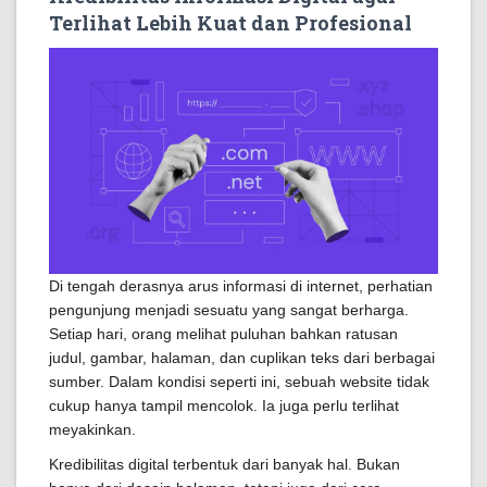
Terlihat Lebih Kuat dan Profesional
Di tengah derasnya arus informasi di internet, perhatian
pengunjung menjadi sesuatu yang sangat berharga.
Setiap hari, orang melihat puluhan bahkan ratusan
judul, gambar, halaman, dan cuplikan teks dari berbagai
sumber. Dalam kondisi seperti ini, sebuah website tidak
cukup hanya tampil mencolok. Ia juga perlu terlihat
meyakinkan.
Kredibilitas digital terbentuk dari banyak hal. Bukan