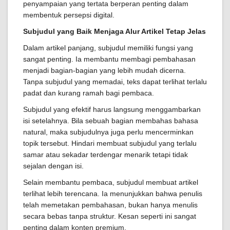
penyampaian yang tertata berperan penting dalam
membentuk persepsi digital.
Subjudul yang Baik Menjaga Alur Artikel Tetap Jelas
Dalam artikel panjang, subjudul memiliki fungsi yang
sangat penting. Ia membantu membagi pembahasan
menjadi bagian-bagian yang lebih mudah dicerna.
Tanpa subjudul yang memadai, teks dapat terlihat terlalu
padat dan kurang ramah bagi pembaca.
Subjudul yang efektif harus langsung menggambarkan
isi setelahnya. Bila sebuah bagian membahas bahasa
natural, maka subjudulnya juga perlu mencerminkan
topik tersebut. Hindari membuat subjudul yang terlalu
samar atau sekadar terdengar menarik tetapi tidak
sejalan dengan isi.
Selain membantu pembaca, subjudul membuat artikel
terlihat lebih terencana. Ia menunjukkan bahwa penulis
telah memetakan pembahasan, bukan hanya menulis
secara bebas tanpa struktur. Kesan seperti ini sangat
penting dalam konten premium.