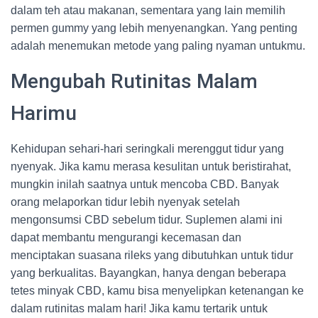
dalam teh atau makanan, sementara yang lain memilih
permen gummy yang lebih menyenangkan. Yang penting
adalah menemukan metode yang paling nyaman untukmu.
Mengubah Rutinitas Malam
Harimu
Kehidupan sehari-hari seringkali merenggut tidur yang
nyenyak. Jika kamu merasa kesulitan untuk beristirahat,
mungkin inilah saatnya untuk mencoba CBD. Banyak
orang melaporkan tidur lebih nyenyak setelah
mengonsumsi CBD sebelum tidur. Suplemen alami ini
dapat membantu mengurangi kecemasan dan
menciptakan suasana rileks yang dibutuhkan untuk tidur
yang berkualitas. Bayangkan, hanya dengan beberapa
tetes minyak CBD, kamu bisa menyelipkan ketenangan ke
dalam rutinitas malam hari! Jika kamu tertarik untuk