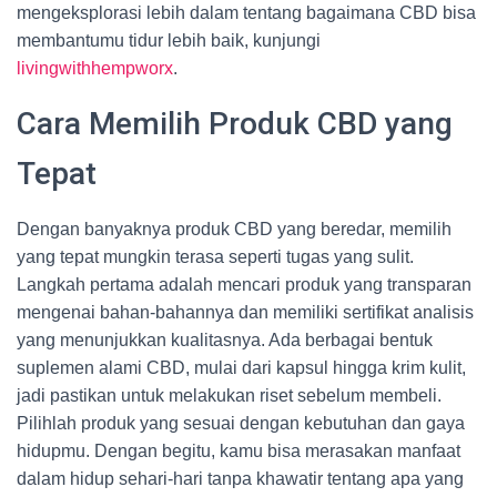
mengeksplorasi lebih dalam tentang bagaimana CBD bisa
membantumu tidur lebih baik, kunjungi
livingwithhempworx
.
Cara Memilih Produk CBD yang
Tepat
Dengan banyaknya produk CBD yang beredar, memilih
yang tepat mungkin terasa seperti tugas yang sulit.
Langkah pertama adalah mencari produk yang transparan
mengenai bahan-bahannya dan memiliki sertifikat analisis
yang menunjukkan kualitasnya. Ada berbagai bentuk
suplemen alami CBD, mulai dari kapsul hingga krim kulit,
jadi pastikan untuk melakukan riset sebelum membeli.
Pilihlah produk yang sesuai dengan kebutuhan dan gaya
hidupmu. Dengan begitu, kamu bisa merasakan manfaat
dalam hidup sehari-hari tanpa khawatir tentang apa yang