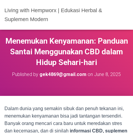
Living with Hempworx | Edukasi Herbal &
Suplemen Modern
Menemukan Kenyamanan: Panduan
Santai Menggunakan CBD dalam
Hidup Sehari-hari
Published by
gek4869@gmail.com
on
June 8, 2025
Dalam dunia yang semakin sibuk dan penuh tekanan ini,
menemukan kenyamanan bisa jadi tantangan tersendiri.
Banyak orang mencari cara baru untuk meredakan stres
dan kecemasan, dan di sinilah
informasi CBD, suplemen