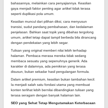
bahasannya, melainkan cara penyajiannya. Keaslian
gaya menjadi faktor penting agar artikel tidak terasa
seperti duplikasi pola umum.
Keaslian muncul dari pilihan diksi, cara menyusun
transisi, sudut pandang pembahasan, dan kedalaman
penjelasan. Bahkan saat topik yang dibahas tergolong
umum, artikel tetap dapat tampil berbeda bila dirancang
dengan pendekatan yang lebih segar.
Tulisan yang original memberi nilai lebih terhadap
halaman. Pembaca merasa mereka tidak sedang
membaca sesuatu yang sepenuhnya generik. Ada
karakter di dalamnya, ada pemikiran yang terasa
disusun, bukan sekadar hasil pengulangan formula.
Dalam artikel premium, keaslian bukan tambahan kecil.
Ia menjadi salah satu fondasi utama yang membuat
konten terlihat lebih bernilai dibandingkan tulisan yang
terasa seragam dengan banyak halaman lain.
SEO yang Sehat Tetap Mengutamakan Keterbacaan