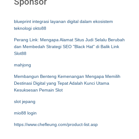
Sponsor
blueprint integrasi layanan digital dalam ekosistem
teknologi okto88
Perang Link: Mengapa Alamat Situs Judi Selalu Berubah
dan Membedah Strategi SEO "Black Hat" di Balik Link
Slot88
mahjong
Membangun Benteng Kemenangan Mengapa Memilih
Destinasi Digital yang Tepat Adalah Kunci Utama
Kesuksesan Pemain Slot
slot jepang
mio88 login
https://www.chefleung.com/product-list.asp