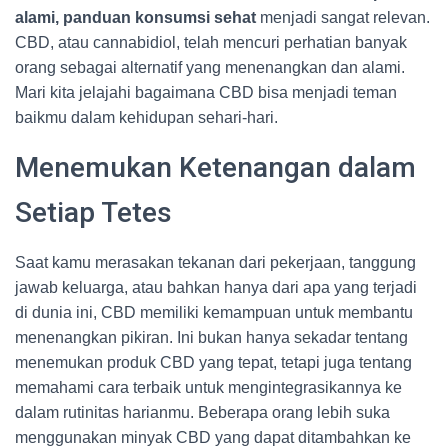
alami, panduan konsumsi sehat
menjadi sangat relevan.
CBD, atau cannabidiol, telah mencuri perhatian banyak
orang sebagai alternatif yang menenangkan dan alami.
Mari kita jelajahi bagaimana CBD bisa menjadi teman
baikmu dalam kehidupan sehari-hari.
Menemukan Ketenangan dalam
Setiap Tetes
Saat kamu merasakan tekanan dari pekerjaan, tanggung
jawab keluarga, atau bahkan hanya dari apa yang terjadi
di dunia ini, CBD memiliki kemampuan untuk membantu
menenangkan pikiran. Ini bukan hanya sekadar tentang
menemukan produk CBD yang tepat, tetapi juga tentang
memahami cara terbaik untuk mengintegrasikannya ke
dalam rutinitas harianmu. Beberapa orang lebih suka
menggunakan minyak CBD yang dapat ditambahkan ke