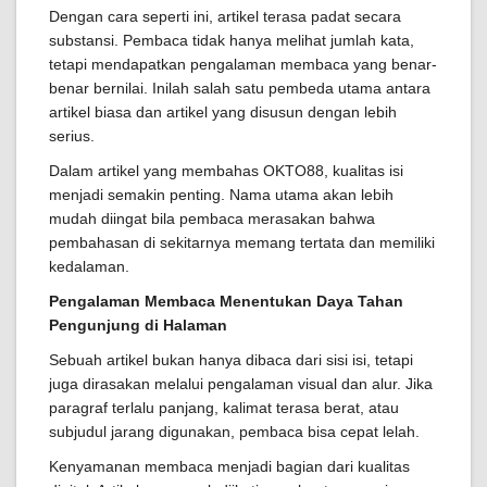
Dengan cara seperti ini, artikel terasa padat secara
substansi. Pembaca tidak hanya melihat jumlah kata,
tetapi mendapatkan pengalaman membaca yang benar-
benar bernilai. Inilah salah satu pembeda utama antara
artikel biasa dan artikel yang disusun dengan lebih
serius.
Dalam artikel yang membahas OKTO88, kualitas isi
menjadi semakin penting. Nama utama akan lebih
mudah diingat bila pembaca merasakan bahwa
pembahasan di sekitarnya memang tertata dan memiliki
kedalaman.
Pengalaman Membaca Menentukan Daya Tahan
Pengunjung di Halaman
Sebuah artikel bukan hanya dibaca dari sisi isi, tetapi
juga dirasakan melalui pengalaman visual dan alur. Jika
paragraf terlalu panjang, kalimat terasa berat, atau
subjudul jarang digunakan, pembaca bisa cepat lelah.
Kenyamanan membaca menjadi bagian dari kualitas