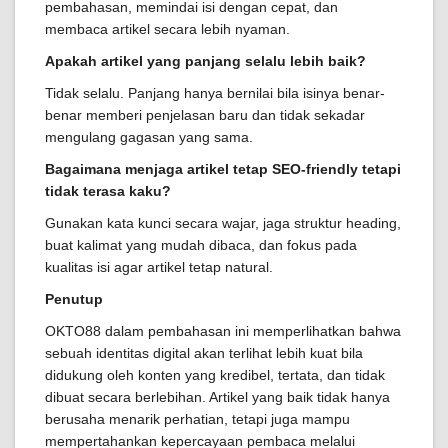
pembahasan, memindai isi dengan cepat, dan
membaca artikel secara lebih nyaman.
Apakah artikel yang panjang selalu lebih baik?
Tidak selalu. Panjang hanya bernilai bila isinya benar-
benar memberi penjelasan baru dan tidak sekadar
mengulang gagasan yang sama.
Bagaimana menjaga artikel tetap SEO-friendly tetapi
tidak terasa kaku?
Gunakan kata kunci secara wajar, jaga struktur heading,
buat kalimat yang mudah dibaca, dan fokus pada
kualitas isi agar artikel tetap natural.
Penutup
OKTO88 dalam pembahasan ini memperlihatkan bahwa
sebuah identitas digital akan terlihat lebih kuat bila
didukung oleh konten yang kredibel, tertata, dan tidak
dibuat secara berlebihan. Artikel yang baik tidak hanya
berusaha menarik perhatian, tetapi juga mampu
mempertahankan kepercayaan pembaca melalui