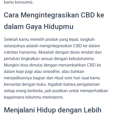
kamu konsumsi.
Cara Mengintegrasikan CBD ke
dalam Gaya Hidupmu
Setelah kamu memilih produk yang tepat, langkah
selanjutnya adalah mengintegrasikan CBD ke dalam
rutinitas harianmu. Mulailah dengan dosis rendah dan
perlahan tingkatkan sesuai dengan kebutuhanmu.
Mungkin bisa dimulai dengan menambahkan CBD ke
dalam kopi pagi atau smoothie, atau bahkan
menjadikannya bagian dari ritual sore hari saat kamu
bersantai dengan buku. Ingatlah bahwa pengalaman
setiap orang berbeda, jadi pastikan untuk memperhatikan
bagaimana tubuhmu merespons.
Menjalani Hidup dengan Lebih