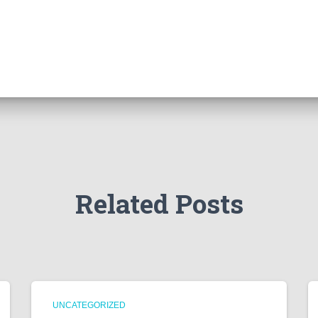
Related Posts
UNCATEGORIZED