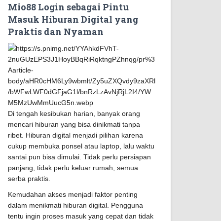
Mio88 Login sebagai Pintu
Masuk Hiburan Digital yang
Praktis dan Nyaman
Di tengah kesibukan harian, banyak orang
mencari hiburan yang bisa dinikmati tanpa
ribet. Hiburan digital menjadi pilihan karena
cukup membuka ponsel atau laptop, lalu waktu
santai pun bisa dimulai. Tidak perlu persiapan
panjang, tidak perlu keluar rumah, semua
serba praktis.
Kemudahan akses menjadi faktor penting
dalam menikmati hiburan digital. Pengguna
tentu ingin proses masuk yang cepat dan tidak