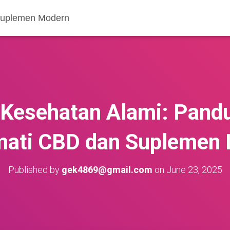
 Suplemen Modern
Kesehatan Alami: Pandu
ati CBD dan Suplemen 
Published by
gek4869@gmail.com
on
June 23, 2025