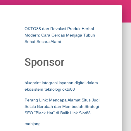
OKTO88 dan Revolusi Produk Herbal
Modern: Cara Cerdas Menjaga Tubuh
Sehat Secara Alami
Sponsor
blueprint integrasi layanan digital dalam
ekosistem teknologi okto88
Perang Link: Mengapa Alamat Situs Judi
Selalu Berubah dan Membedah Strategi
SEO "Black Hat" di Balik Link Slot88
mahjong