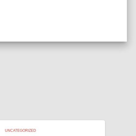
UNCATEGORIZED