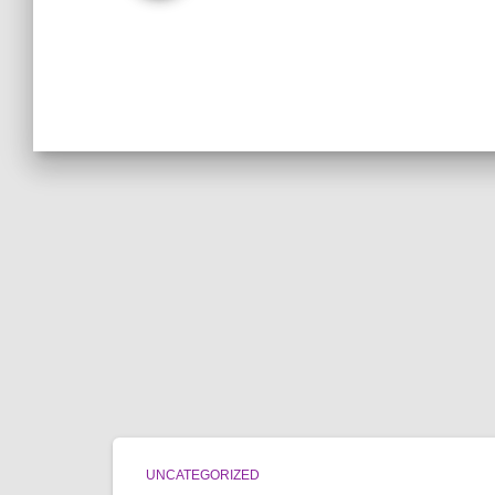
UNCATEGORIZED