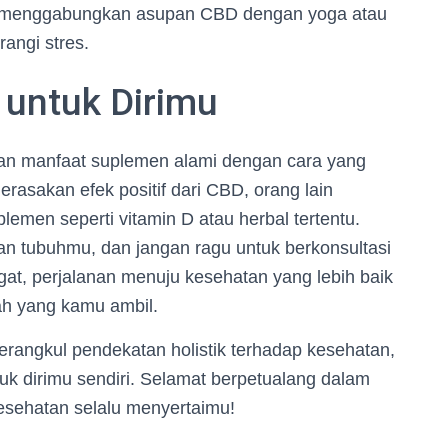
, menggabungkan asupan CBD dengan yoga atau
angi stres.
untuk Dirimu
kan manfaat suplemen alami dengan cara yang
asakan efek positif dari CBD, orang lain
emen seperti vitamin D atau herbal tertentu.
an tubuhmu, dan jangan ragu untuk berkonsultasi
ngat, perjalanan menuju kesehatan yang lebih baik
kah yang kamu ambil.
erangkul pendekatan holistik terhadap kesehatan,
k dirimu sendiri. Selamat berpetualang dalam
sehatan selalu menyertaimu!