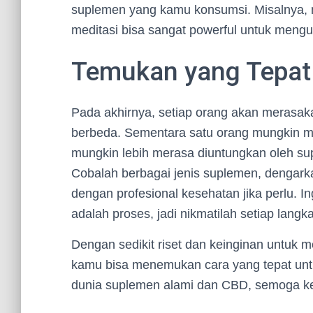
suplemen yang kamu konsumsi. Misalnya
meditasi bisa sangat powerful untuk mengur
Temukan yang Tepat 
Pada akhirnya, setiap orang akan merasa
berbeda. Sementara satu orang mungkin mer
mungkin lebih merasa diuntungkan oleh supl
Cobalah berbagai jenis suplemen, dengark
dengan profesional kesehatan jika perlu. I
adalah proses, jadi nikmatilah setiap lang
Dengan sedikit riset dan keinginan untuk m
kamu bisa menemukan cara yang tepat untu
dunia suplemen alami dan CBD, semoga ke