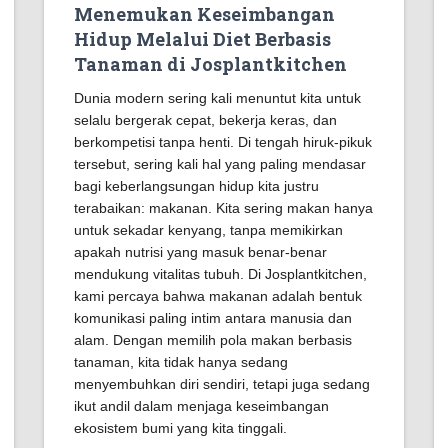
Menemukan Keseimbangan
Hidup Melalui Diet Berbasis
Tanaman di Josplantkitchen
Dunia modern sering kali menuntut kita untuk
selalu bergerak cepat, bekerja keras, dan
berkompetisi tanpa henti. Di tengah hiruk-pikuk
tersebut, sering kali hal yang paling mendasar
bagi keberlangsungan hidup kita justru
terabaikan: makanan. Kita sering makan hanya
untuk sekadar kenyang, tanpa memikirkan
apakah nutrisi yang masuk benar-benar
mendukung vitalitas tubuh. Di Josplantkitchen,
kami percaya bahwa makanan adalah bentuk
komunikasi paling intim antara manusia dan
alam. Dengan memilih pola makan berbasis
tanaman, kita tidak hanya sedang
menyembuhkan diri sendiri, tetapi juga sedang
ikut andil dalam menjaga keseimbangan
ekosistem bumi yang kita tinggali.