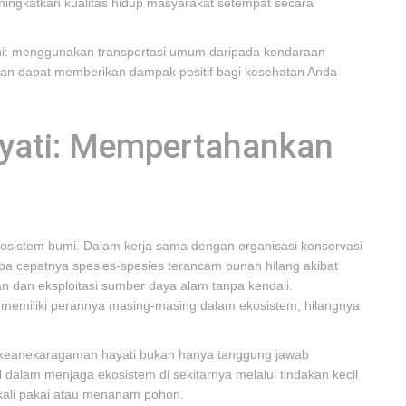
ingkatkan kualitas hidup masyarakat setempat secara
ini: menggunakan transportasi umum daripada kendaraan
ngan dapat memberikan dampak positif bagi kesehatan Anda
yati: Mempertahankan
osistem bumi. Dalam kerja sama dengan organisasi konservasi
tapa cepatnya spesies-spesies terancam punah hilang akibat
an dan eksploitasi sumber daya alam tanpa kendali.
memiliki perannya masing-masing dalam ekosistem; hilangnya
n keanekaragaman hayati bukan hanya tanggung jawab
l dalam menjaga ekosistem di sekitarnya melalui tindakan kecil
ekali pakai atau menanam pohon.