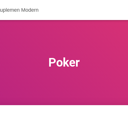
 Suplemen Modern
Poker