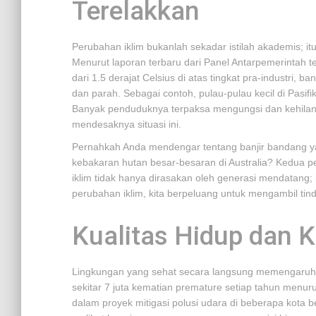
Terelakkan
Perubahan iklim bukanlah sekadar istilah akademis; it
Menurut laporan terbaru dari Panel Antarpemerintah te
dari 1.5 derajat Celsius di atas tingkat pra-industri
dan parah. Sebagai contoh, pulau-pulau kecil di Pasi
Banyak penduduknya terpaksa mengungsi dan kehila
mendesaknya situasi ini.
Pernahkah Anda mendengar tentang banjir bandang y
kebakaran hutan besar-besaran di Australia? Kedua 
iklim tidak hanya dirasakan oleh generasi mendatang;
perubahan iklim, kita berpeluang untuk mengambil tind
Kualitas Hidup dan 
Lingkungan yang sehat secara langsung memengaruhi
sekitar 7 juta kematian premature setiap tahun menu
dalam proyek mitigasi polusi udara di beberapa kota 