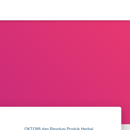
OKTO88 dan Revolusi Produk Herbal