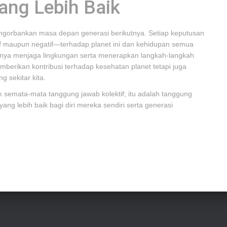
ang Lebih Baik
ngorbankan masa depan generasi berikutnya. Setiap keputusan
tif maupun negatif—terhadap planet ini dan kehidupan semua
nya menjaga lingkungan serta menerapkan langkah-langkah
berikan kontribusi terhadap kesehatan planet tetapi juga
g sekitar kita.
ak semata-mata tanggung jawab kolektif; itu adalah tanggung
yang lebih baik bagi diri mereka sendiri serta generasi