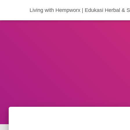
Living with Hempworx | Edukasi Herbal &