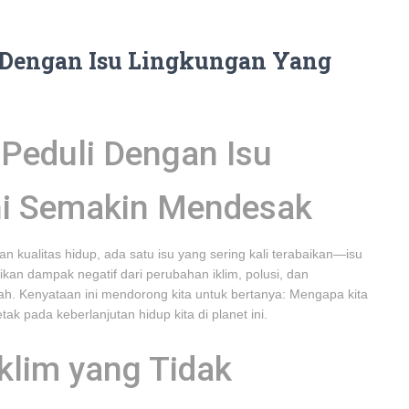
 Dengan Isu Lingkungan Yang
Peduli Dengan Isu
ni Semakin Mendesak
 kualitas hidup, ada satu isu yang sering kali terabaikan—isu
ikan dampak negatif dari perubahan iklim, polusi, dan
. Kenyataan ini mendorong kita untuk bertanya: Mengapa kita
k pada keberlanjutan hidup kita di planet ini.
lim yang Tidak