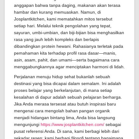
anggapan bahwa tanpa daging, makanan akan terasa
hambar dan kurang memuaskan. Namun, di
Josplantkitchen, kami mematahkan mitos tersebut
setiap hari. Melalui teknik pengolahan yang tepat,
sayuran, umbi-umbian, dan biji-bijian bisa menghasilkan
rasa yang jauh lebih kompleks dan berlapis
dibandingkan protein hewani. Rahasianya terletak pada
pemahaman kita terhadap profil rasa dasar—manis,
asin, asam, pahit, dan umami—serta bagaimana cara
menggabungkannya agar menciptakan harmoni di lidah.
Perjalanan menuju hidup sehat bukanlah sebuah
destinasi yang bisa dicapai dalam semalam. Ini adalah
proses belajar yang berkelanjutan, di mana setiap
kesalahan di dapur adalah sebuah pelajaran berharga.
Jika Anda merasa tersesat atau butuh inspirasi baru
mengenai cara mengolah bahan pangan organik
menjadi hidangan bintang lima, Anda bisa langsung
mengunjungi
https://www.josplantkitchen.com/
sebagai
pusat referensi Anda. Di sana, kami berbagi lebih dari
sekadar resep; kami berbagi filosofi tentang bagaimana