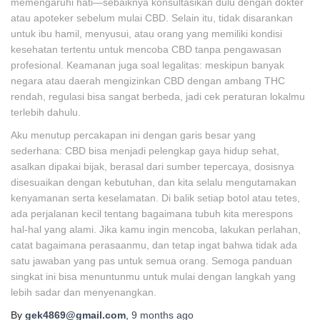
memengaruhi hati—sebaiknya konsultasikan dulu dengan dokter
atau apoteker sebelum mulai CBD. Selain itu, tidak disarankan
untuk ibu hamil, menyusui, atau orang yang memiliki kondisi
kesehatan tertentu untuk mencoba CBD tanpa pengawasan
profesional. Keamanan juga soal legalitas: meskipun banyak
negara atau daerah mengizinkan CBD dengan ambang THC
rendah, regulasi bisa sangat berbeda, jadi cek peraturan lokalmu
terlebih dahulu.
Aku menutup percakapan ini dengan garis besar yang
sederhana: CBD bisa menjadi pelengkap gaya hidup sehat,
asalkan dipakai bijak, berasal dari sumber tepercaya, dosisnya
disesuaikan dengan kebutuhan, dan kita selalu mengutamakan
kenyamanan serta keselamatan. Di balik setiap botol atau tetes,
ada perjalanan kecil tentang bagaimana tubuh kita merespons
hal-hal yang alami. Jika kamu ingin mencoba, lakukan perlahan,
catat bagaimana perasaanmu, dan tetap ingat bahwa tidak ada
satu jawaban yang pas untuk semua orang. Semoga panduan
singkat ini bisa menuntunmu untuk mulai dengan langkah yang
lebih sadar dan menyenangkan.
By
gek4869@gmail.com
,
9 months
ago