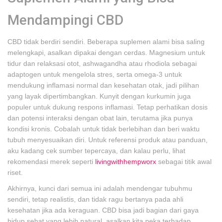
Mendampingi CBD
CBD tidak berdiri sendiri. Beberapa suplemen alami bisa saling
melengkapi, asalkan dipakai dengan cerdas. Magnesium untuk
tidur dan relaksasi otot, ashwagandha atau rhodiola sebagai
adaptogen untuk mengelola stres, serta omega-3 untuk
mendukung inflamasi normal dan kesehatan otak, jadi pilihan
yang layak dipertimbangkan. Kunyit dengan kurkumin juga
populer untuk dukung respons inflamasi. Tetap perhatikan dosis
dan potensi interaksi dengan obat lain, terutama jika punya
kondisi kronis. Cobalah untuk tidak berlebihan dan beri waktu
tubuh menyesuaikan diri. Untuk referensi produk atau panduan,
aku kadang cek sumber tepercaya, dan kalau perlu, lihat
rekomendasi merek seperti
livingwithhempworx
sebagai titik awal
riset.
Akhirnya, kunci dari semua ini adalah mendengar tubuhmu
sendiri, tetap realistis, dan tidak ragu bertanya pada ahli
kesehatan jika ada keraguan. CBD bisa jadi bagian dari gaya
hidup sehat yang lebih natural, asalkan kita peka terhadap