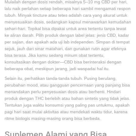
Mulailah dengan dosis rendah, misalnya 5–10 mg CBD per hari,
lalu naik perlahan setiap beberapa hari sambil mengamati respon
tubuh. Minyak tincture atau tetes adalah cara yang akurat untuk
menyesuaikan dosis, sedangkan kapsul menawarkan kemudahan
sehari-hari. Topikal bisa dipakai untuk area tertentu tanpa lewat
ke aliran darah. Pilih produk dengan label jelas: jenis CBD, kadar
per sajian, dan apakah ada uji lab independen. Simpan di tempat
sejuk, jauh dari sinar matahari, dan gunakan rutin agar efeknya
bisa terasa. Jika kamu sedang minum obat tertentu,
konsultasikan dengan dokter—CBD bisa berinteraksi dengan
beberapa obat, meskipun jarang, jadi waspadai hal itu.
Selain itu, perhatikan tanda-tanda tubuh. Pusing berulang,
perubahan mood, atau gangguan pencernaan yang panjang bisa
menandakan perlu penyesuaian dosis atau berhenti. Hindari
produk dengan THC berlebih atau bahan sintetis yang tidak jelas.
Tentukan juga waktu konsumsi yang paling pas untukmu, apakah
pagi hari saat mulai aktivitas atau mendekati waktu tidur, karena
ritme biologis masing-masing orang bisa berbeda.
Suplemen Alami yang Bisa