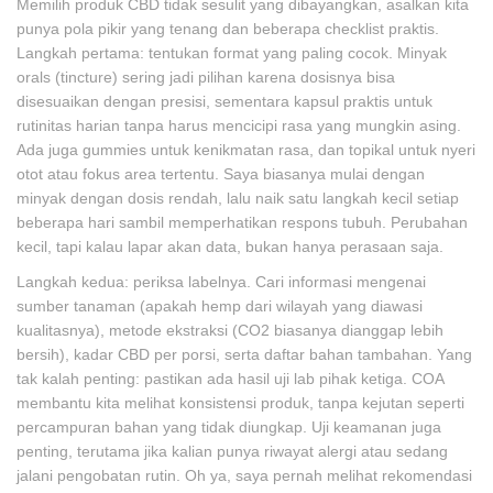
Memilih produk CBD tidak sesulit yang dibayangkan, asalkan kita
punya pola pikir yang tenang dan beberapa checklist praktis.
Langkah pertama: tentukan format yang paling cocok. Minyak
orals (tincture) sering jadi pilihan karena dosisnya bisa
disesuaikan dengan presisi, sementara kapsul praktis untuk
rutinitas harian tanpa harus mencicipi rasa yang mungkin asing.
Ada juga gummies untuk kenikmatan rasa, dan topikal untuk nyeri
otot atau fokus area tertentu. Saya biasanya mulai dengan
minyak dengan dosis rendah, lalu naik satu langkah kecil setiap
beberapa hari sambil memperhatikan respons tubuh. Perubahan
kecil, tapi kalau lapar akan data, bukan hanya perasaan saja.
Langkah kedua: periksa labelnya. Cari informasi mengenai
sumber tanaman (apakah hemp dari wilayah yang diawasi
kualitasnya), metode ekstraksi (CO2 biasanya dianggap lebih
bersih), kadar CBD per porsi, serta daftar bahan tambahan. Yang
tak kalah penting: pastikan ada hasil uji lab pihak ketiga. COA
membantu kita melihat konsistensi produk, tanpa kejutan seperti
percampuran bahan yang tidak diungkap. Uji keamanan juga
penting, terutama jika kalian punya riwayat alergi atau sedang
jalani pengobatan rutin. Oh ya, saya pernah melihat rekomendasi