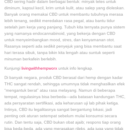
CBD sering hadir dalam berbagai bentuk: minyak tetes untuk
diminum, kapsul kecil, krim untuk kulit, atau salep yang dioleskan.
Banyak orang memakai CBD untuk membantu tubuhnya merasa
lebih tenang, sedikit meredakan rasa pegal, atau bantu tidur
setelah jam kerja yang panjang. Tubuh kita ternyata punya sistem
yang namanya endocannabinoid, yang bekerja dengan CBD
untuk menyeimbangkan mood, stres, dan kenyamanan otot.
Rasanya seperti ada sedikit penyejuk yang bisa membantu saat
hari terasa sibuk, tanpa bikin kita lengah atau suntuk seperti
minuman berkafein berlebih.
Kunjungi
livingwithhempworx
untuk info lengkap.
Di banyak negara, produk CBD berasal dari hemp dengan kadar
THC sangat rendah, sehingga umumnya tidak menghasilkan efek
“mengantuk berat” atau rasa melayang. Namun di beberapa
tempat, regulasinya bisa berbeda—ada batasan kandungan THC,
ada persyaratan sertifikasi, ada keharusan uji lab pihak ketiga.
Intinya, CBD itu legalitasnya sangat bergantung lokasi, jadi
penting cek aturan setempat sebelum mulai konsumsi secara
rutin. Dan tentu saja, CBD bukan obat ajaib; respons tiap orang
bisa beda-beda, ada yang merasakan rileks, ada juga yang tidak