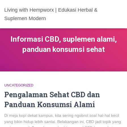
Living with Hempworx | Edukasi Herbal &
Suplemen Modern
Informasi CBD, suplemen alami,
panduan konsumsi sehat
UNCATEGORIZED
Pengalaman Sehat CBD dan
Panduan Konsumsi Alami
Di meja kopi dekat kampus, kita sering ngobrol soal hal-hal kecil
yang bikin hidup lebih santai. Belakangan ini, CBD jadi topik yang