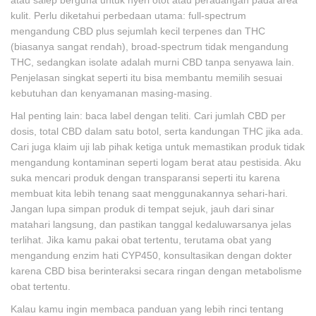
atau salep berguna untuk nyeri otot atau peradangan pada area
kulit. Perlu diketahui perbedaan utama: full-spectrum
mengandung CBD plus sejumlah kecil terpenes dan THC
(biasanya sangat rendah), broad-spectrum tidak mengandung
THC, sedangkan isolate adalah murni CBD tanpa senyawa lain.
Penjelasan singkat seperti itu bisa membantu memilih sesuai
kebutuhan dan kenyamanan masing-masing.
Hal penting lain: baca label dengan teliti. Cari jumlah CBD per
dosis, total CBD dalam satu botol, serta kandungan THC jika ada.
Cari juga klaim uji lab pihak ketiga untuk memastikan produk tidak
mengandung kontaminan seperti logam berat atau pestisida. Aku
suka mencari produk dengan transparansi seperti itu karena
membuat kita lebih tenang saat menggunakannya sehari-hari.
Jangan lupa simpan produk di tempat sejuk, jauh dari sinar
matahari langsung, dan pastikan tanggal kedaluwarsanya jelas
terlihat. Jika kamu pakai obat tertentu, terutama obat yang
mengandung enzim hati CYP450, konsultasikan dengan dokter
karena CBD bisa berinteraksi secara ringan dengan metabolisme
obat tertentu.
Kalau kamu ingin membaca panduan yang lebih rinci tentang