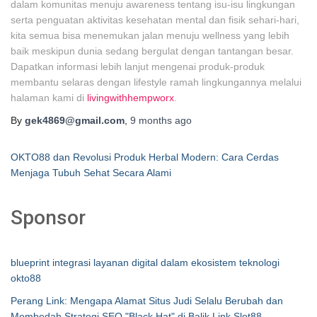
dalam komunitas menuju awareness tentang isu-isu lingkungan
serta penguatan aktivitas kesehatan mental dan fisik sehari-hari,
kita semua bisa menemukan jalan menuju wellness yang lebih
baik meskipun dunia sedang bergulat dengan tantangan besar.
Dapatkan informasi lebih lanjut mengenai produk-produk
membantu selaras dengan lifestyle ramah lingkungannya melalui
halaman kami di
livingwithhempworx
.
By
gek4869@gmail.com
,
9 months
ago
OKTO88 dan Revolusi Produk Herbal Modern: Cara Cerdas
Menjaga Tubuh Sehat Secara Alami
Sponsor
blueprint integrasi layanan digital dalam ekosistem teknologi
okto88
Perang Link: Mengapa Alamat Situs Judi Selalu Berubah dan
Membedah Strategi SEO "Black Hat" di Balik Link Slot88