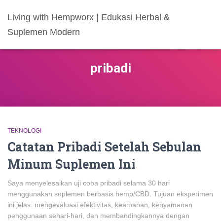
Living with Hempworx | Edukasi Herbal &
Suplemen Modern
pribadi
TEKNOLOGI
Catatan Pribadi Setelah Sebulan
Minum Suplemen Ini
Saya menyelesaikan uji coba pribadi selama 30 hari
menggunakan suplemen berbasis hemp/CBD. Tujuan eksperimen
ini jelas: mengevaluasi efektivitas, keamanan, kenyamanan
penggunaan sehari-hari, dan membandingkannya dengan