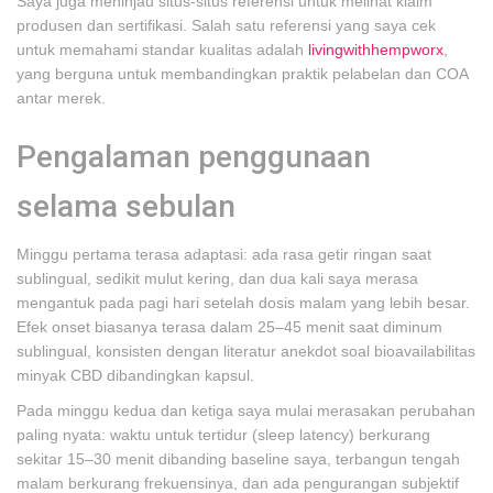
Saya juga meninjau situs-situs referensi untuk melihat klaim
produsen dan sertifikasi. Salah satu referensi yang saya cek
untuk memahami standar kualitas adalah
livingwithhempworx
,
yang berguna untuk membandingkan praktik pelabelan dan COA
antar merek.
Pengalaman penggunaan
selama sebulan
Minggu pertama terasa adaptasi: ada rasa getir ringan saat
sublingual, sedikit mulut kering, dan dua kali saya merasa
mengantuk pada pagi hari setelah dosis malam yang lebih besar.
Efek onset biasanya terasa dalam 25–45 menit saat diminum
sublingual, konsisten dengan literatur anekdot soal bioavailabilitas
minyak CBD dibandingkan kapsul.
Pada minggu kedua dan ketiga saya mulai merasakan perubahan
paling nyata: waktu untuk tertidur (sleep latency) berkurang
sekitar 15–30 menit dibanding baseline saya, terbangun tengah
malam berkurang frekuensinya, dan ada pengurangan subjektif