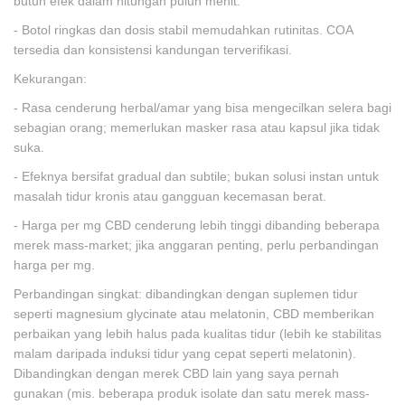
butuh efek dalam hitungan puluh menit.
- Botol ringkas dan dosis stabil memudahkan rutinitas. COA
tersedia dan konsistensi kandungan terverifikasi.
Kekurangan:
- Rasa cenderung herbal/amar yang bisa mengecilkan selera bagi
sebagian orang; memerlukan masker rasa atau kapsul jika tidak
suka.
- Efeknya bersifat gradual dan subtile; bukan solusi instan untuk
masalah tidur kronis atau gangguan kecemasan berat.
- Harga per mg CBD cenderung lebih tinggi dibanding beberapa
merek mass-market; jika anggaran penting, perlu perbandingan
harga per mg.
Perbandingan singkat: dibandingkan dengan suplemen tidur
seperti magnesium glycinate atau melatonin, CBD memberikan
perbaikan yang lebih halus pada kualitas tidur (lebih ke stabilitas
malam daripada induksi tidur yang cepat seperti melatonin).
Dibandingkan dengan merek CBD lain yang saya pernah
gunakan (mis. beberapa produk isolate dan satu merek mass-