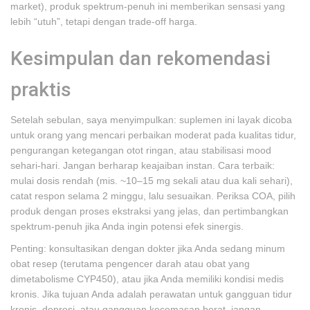
market), produk spektrum-penuh ini memberikan sensasi yang
lebih “utuh”, tetapi dengan trade-off harga.
Kesimpulan dan rekomendasi
praktis
Setelah sebulan, saya menyimpulkan: suplemen ini layak dicoba
untuk orang yang mencari perbaikan moderat pada kualitas tidur,
pengurangan ketegangan otot ringan, atau stabilisasi mood
sehari-hari. Jangan berharap keajaiban instan. Cara terbaik:
mulai dosis rendah (mis. ~10–15 mg sekali atau dua kali sehari),
catat respon selama 2 minggu, lalu sesuaikan. Periksa COA, pilih
produk dengan proses ekstraksi yang jelas, dan pertimbangkan
spektrum-penuh jika Anda ingin potensi efek sinergis.
Penting: konsultasikan dengan dokter jika Anda sedang minum
obat resep (terutama pengencer darah atau obat yang
dimetabolisme CYP450), atau jika Anda memiliki kondisi medis
kronis. Jika tujuan Anda adalah perawatan untuk gangguan tidur
kronis, depresi, atau gangguan kecemasan berat, jangan