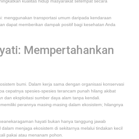
ingkatkan kualitas hidup masyarakat setempat secara
ini: menggunakan transportasi umum daripada kendaraan
ngan dapat memberikan dampak positif bagi kesehatan Anda
yati: Mempertahankan
osistem bumi. Dalam kerja sama dengan organisasi konservasi
tapa cepatnya spesies-spesies terancam punah hilang akibat
an dan eksploitasi sumber daya alam tanpa kendali.
memiliki perannya masing-masing dalam ekosistem; hilangnya
n keanekaragaman hayati bukan hanya tanggung jawab
l dalam menjaga ekosistem di sekitarnya melalui tindakan kecil
ekali pakai atau menanam pohon.