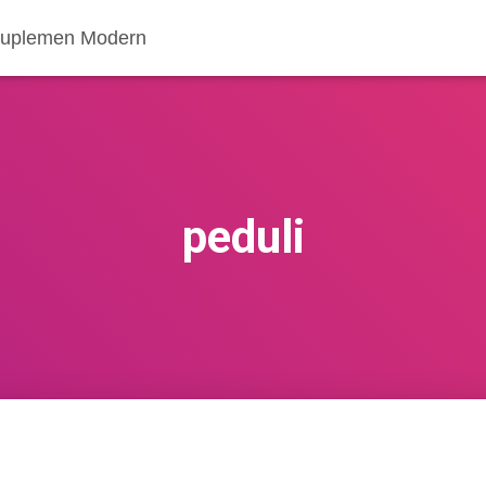
 Suplemen Modern
peduli