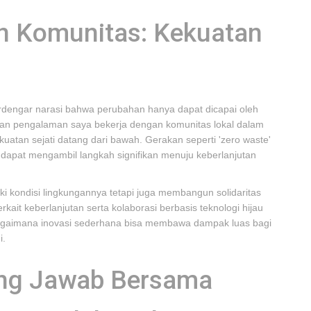
an Komunitas: Kekuatan
terdengar narasi bahwa perubahan hanya dapat dicapai oleh
an pengalaman saya bekerja dengan komunitas lokal dalam
uatan sejati datang dari bawah. Gerakan seperti 'zero waste'
 dapat mengambil langkah signifikan menuju keberlanjutan
i kondisi lingkungannya tetapi juga membangun solidaritas
ait keberlanjutan serta kolaborasi berbasis teknologi hijau
 bagaimana inovasi sederhana bisa membawa dampak luas bagi
i.
ng Jawab Bersama