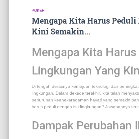
POKER
Mengapa Kita Harus Peduli
Kini Semakin…
Mengapa Kita Harus 
Lingkungan Yang Ki
Di tengah derasnya kemajuan teknologi dan peningkatan
lingkungan. Dalam dekade terakhir, kita telah menyaks
penurunan keanekaragaman hayati yang semakin parah
harus peduli dengan isu lingkungan? Jawabannya terleta
Dampak Perubahan Ik