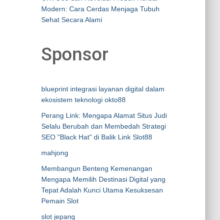
Modern: Cara Cerdas Menjaga Tubuh
Sehat Secara Alami
Sponsor
blueprint integrasi layanan digital dalam
ekosistem teknologi okto88
Perang Link: Mengapa Alamat Situs Judi
Selalu Berubah dan Membedah Strategi
SEO "Black Hat" di Balik Link Slot88
mahjong
Membangun Benteng Kemenangan
Mengapa Memilih Destinasi Digital yang
Tepat Adalah Kunci Utama Kesuksesan
Pemain Slot
slot jepang