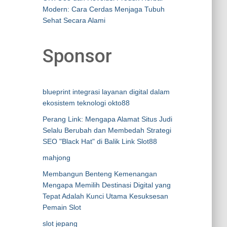
Modern: Cara Cerdas Menjaga Tubuh
Sehat Secara Alami
Sponsor
blueprint integrasi layanan digital dalam
ekosistem teknologi okto88
Perang Link: Mengapa Alamat Situs Judi
Selalu Berubah dan Membedah Strategi
SEO "Black Hat" di Balik Link Slot88
mahjong
Membangun Benteng Kemenangan
Mengapa Memilih Destinasi Digital yang
Tepat Adalah Kunci Utama Kesuksesan
Pemain Slot
slot jepang