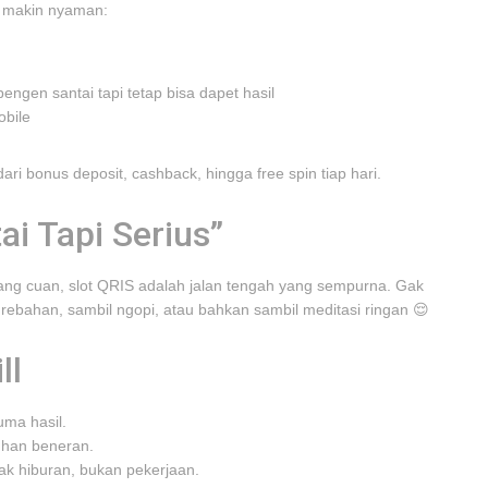
u makin nyaman:
engen santai tapi tetap bisa dapet hasil
obile
i bonus deposit, cashback, hingga free spin tiap hari.
ai Tapi Serius”
ang cuan, slot QRIS adalah jalan tengah yang sempurna. Gak
 rebahan, sambil ngopi, atau bahkan sambil meditasi ringan 😌
ll
uma hasil.
uhan beneran.
yak hiburan, bukan pekerjaan.