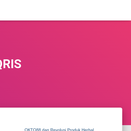
QRIS
OKTO88 dan Revolusi Produk Herbal