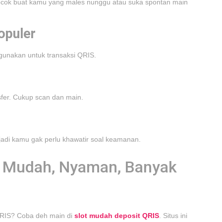
Cocok buat kamu yang males nunggu atau suka spontan main
opuler
igunakan untuk transaksi QRIS.
sfer. Cukup scan dan main.
jadi kamu gak perlu khawatir soal keamanan.
: Mudah, Nyaman, Banyak
 QRIS? Coba deh main di
slot mudah deposit QRIS
. Situs ini