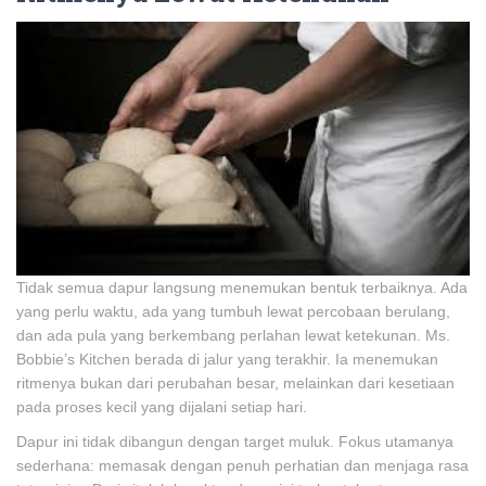
Tidak semua dapur langsung menemukan bentuk terbaiknya. Ada
yang perlu waktu, ada yang tumbuh lewat percobaan berulang,
dan ada pula yang berkembang perlahan lewat ketekunan. Ms.
Bobbie’s Kitchen berada di jalur yang terakhir. Ia menemukan
ritmenya bukan dari perubahan besar, melainkan dari kesetiaan
pada proses kecil yang dijalani setiap hari.
Dapur ini tidak dibangun dengan target muluk. Fokus utamanya
sederhana: memasak dengan penuh perhatian dan menjaga rasa