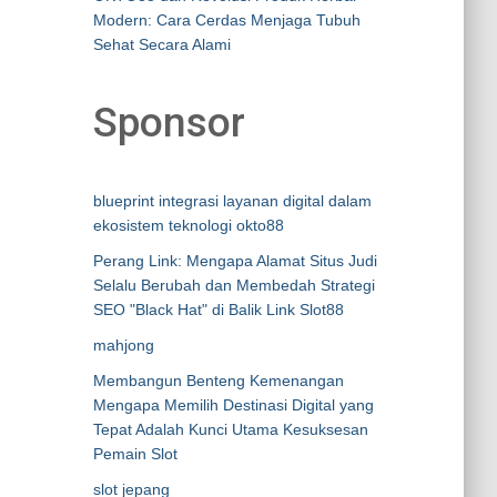
Modern: Cara Cerdas Menjaga Tubuh
Sehat Secara Alami
Sponsor
blueprint integrasi layanan digital dalam
ekosistem teknologi okto88
Perang Link: Mengapa Alamat Situs Judi
Selalu Berubah dan Membedah Strategi
SEO "Black Hat" di Balik Link Slot88
mahjong
Membangun Benteng Kemenangan
Mengapa Memilih Destinasi Digital yang
Tepat Adalah Kunci Utama Kesuksesan
Pemain Slot
slot jepang